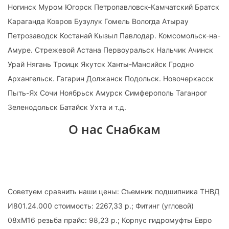
Ногинск Муром Югорск Петропавловск-Камчатский Братск
Караганда Ковров Бузулук Гомель Вологда Атырау
Петрозаводск Костанай Кызыл Павлодар. Комсомольск-на-
Амуре. Стрежевой Астана Первоуральск Нальчик Ачинск
Урай Нягань Троицк Якутск Ханты-Мансийск Гродно
Архангельск. Гагарин Должанск Подольск. Новочеркасск
Пыть-Ях Сочи Ноябрьск Амурск Симферополь Таганрог
Зеленодольск Батайск Ухта и т.д.
О нас Снабкам
Советуем сравнить наши цены: Съемник подшипника ТНВД
И801.24.000 стоимость: 2267,33 р.; Фитинг (угловой)
08хМ16 резьба прайс: 98,23 р.; Корпус гидромуфты Евро