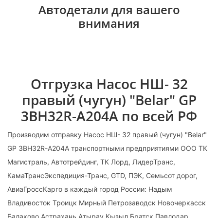
Автодетали для вашего
внимания
Отгрузка Насос НШ- 32
правый (чугун) "Belar" GP
3BH32R-А204А по всей РФ
Производим отправку Насос НШ- 32 правый (чугун) "Belar"
GP 3BH32R-А204А транспортными предприятиями ООО ТК
Магистраль, Автотрейдинг, ТК Лорд, ЛидерТранс,
КамаТрансЭкспедиция-Транс, GTD, ПЭК, Семьсот дорог,
АвиаГроссКарго в каждый город России: Надым
Владивосток Троицк Мирный Петрозаводск Новочеркасск
Балаково Астрахань Атырау Кызыл Братск Павлодар.