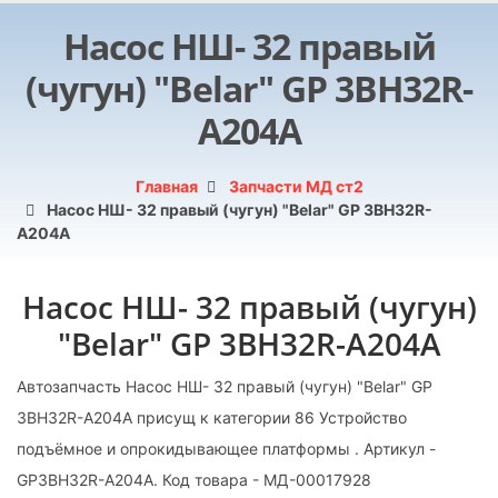
Насос НШ- 32 правый
(чугун) "Belar" GP 3BH32R-
А204А
Главная
Запчасти МД ст2
Насос НШ- 32 правый (чугун) "Belar" GP 3BH32R-
А204А
Насос НШ- 32 правый (чугун)
"Belar" GP 3BH32R-А204А
Автозапчасть Насос НШ- 32 правый (чугун) "Belar" GP
3BH32R-А204А присущ к категории 86 Устройство
подъёмное и опрокидывающее платформы . Артикул -
GP3BH32R-А204А. Код товара - МД-00017928