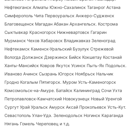
Нефтеюганск Алматы Южно-Сахалинск Таганрог Астана
Симферополь Чита Первоуральск Анжеро-Судженск
Благовещенск Магадан Абакан Архангельск. Кострома
Сыктывкар Красногорск Нижневартовск Гагарин
Мурманск Чехов Хабаровск Владикавказ Зеленоград
Нефтекамск Каменск-Уральский Бузулук Стрежевой
Вологда Должанск Дзержинск Бийск Кокшетау Костанай
Ханты-Мансийск Ковров Якутск Усинск Пыть-Ях Подольск.
Иваново Ачинск Сызрань Югорск Ноябрьск Нальчик
Гродно Когалым Пятигорск. Муром Усть-Каменогорск
Комсомольск-на-Амуре. Батайск Калининград Сочи Ухта
Петропавловск-Камчатский Новокузнецк Новый Уренгой
Сургут Урай Уральск Амурск Аксай Прокопьевск Усть-Кут.
Севастополь Улан-Удэ. Зеленодольск Ногинск Караганда
Нягань Гомель Череповец и т.д.