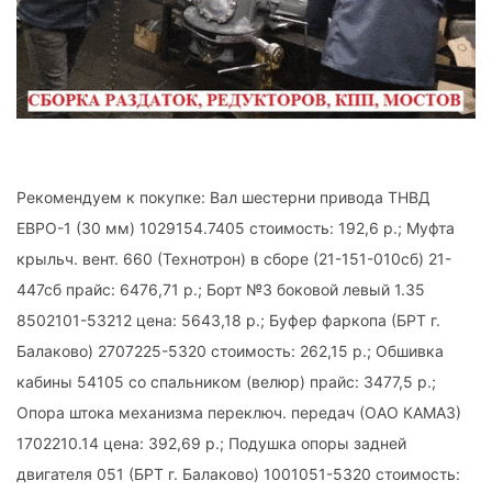
Рекомендуем к покупке: Вал шестерни привода ТНВД
ЕВРО-1 (30 мм) 1029154.7405 стоимость: 192,6 р.; Муфта
крыльч. вент. 660 (Технотрон) в сборе (21-151-010сб) 21-
447сб прайс: 6476,71 р.; Борт №3 боковой левый 1.35
8502101-53212 цена: 5643,18 р.; Буфер фаркопа (БРТ г.
Балаково) 2707225-5320 стоимость: 262,15 р.; Обшивка
кабины 54105 со спальником (велюр) прайс: 3477,5 р.;
Опора штока механизма переключ. передач (ОАО КАМАЗ)
1702210.14 цена: 392,69 р.; Подушка опоры задней
двигателя 051 (БРТ г. Балаково) 1001051-5320 стоимость: