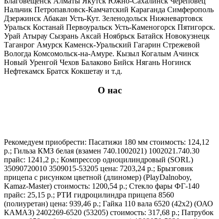
Благовещенск Алматы Якутск Южно-Сахалинск Череповец
Нальчик Петропавловск-Камчатский Караганда Симферополь
Дзержинск Абакан Усть-Кут. Зеленодольск Нижневартовск
Уральск Костанай Первоуральск Усть-Каменогорск Пятигорск.
Урай Атырау Сызрань Аксай Ноябрьск Батайск Новокузнецк
Таганрог Амурск Каменск-Уральский Гагарин Стрежевой
Вологда Комсомольск-на-Амуре. Кызыл Когалым Ачинск
Новый Уренгой Чехов Балаково Бийск Нягань Ногинск
Нефтекамск Братск Кокшетау и т.д.
О нас
Рекомедуем приобрести: Пасатижи 180 мм стоимость: 124,12
р.; Гильза КМЗ белая (взамен 740.1002021) 1002021.740.30
прайс: 1241,2 р.; Компрессор одноцилиндровый (SORL)
35090720010 3509015-53205 цена: 7203,24 р.; Брызговик
прицепа с рисунком цветной (длиномер) (PlayDalnoboy,
Kamaz-Master) стоимость: 1200,54 р.; Стекло фары ФГ-140
прайс: 25,15 р.; РТИ гидроцилиндра прицепа 8560
(полиуретан) цена: 939,46 р.; Гайка 110 вала 6520 (42х2) (ОАО
КАМАЗ) 2402269-6520 (53205) стоимость: 317,68 р.; Патрубок