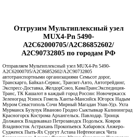
Отгрузим Мультиплексный узел
MUX4-Pn 5490-
А2С62000705/A2C86852602/
А2С90732805 по городам РФ
Отправляем Мультиплексный узел MUX4-Pn 5490-
А2С62000705/A2C86852602/А2С90732805
автотранспортными организациями Семьсот дорог,
Транскарго, Байкал-Сервис, Транзит-Авто, Автотрейдинг,
Экспресс-Доставка, ЖелдорСоюз, КамаТрансЭкспедиция-
Транс, ТК Кашалот в каждый город России: Новочеркасск
Зеленоград Усинск Гомель Ханты-Мансийск Югорск Надым
Муром Севастополь Сочи Мирный Магадан Улан-Удэ. Ухта
Мурманск Бузулук Иваново Гродно Сыктывкар Калининград
Красногорск Кострома Архангельск. Павлодар. Троицк
Должанск Владикавказ Петрозаводск Подольск. Ковров
Владивосток Астрахань Прокопьевск Хабаровск Анжеро-
Судженск Пыть-Ях Сургут Астана Нефтеюганск Чита