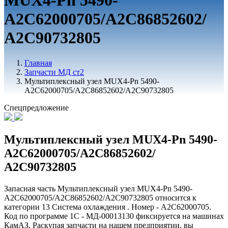
MUX4-Pn 5490-
А2С62000705/A2C86852602/
А2С90732805
Главная
Запчасти МД ст2
Мультиплексный узел MUX4-Pn 5490-
А2С62000705/A2C86852602/А2С90732805
Спецпредложение
Мультиплексный узел MUX4-Pn 5490-
А2С62000705/A2C86852602/
А2С90732805
Запасная часть Мультиплексный узел MUX4-Pn 5490-
А2С62000705/A2C86852602/А2С90732805 относится к
категории 13 Система охлаждения . Номер - А2С62000705.
Код по программе 1С - МД-00013130 фиксируется на машинах
КамАЗ. Раскупая запчасти на нашем предприятии, вы