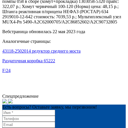
помпы 058 в сборе (хомут+прокладка) 1303058-5320 прайс:
322,07 р.; Хомут червячный 100-120 (Норма) цена: 48,15 р.;
Штанга реактивная п/прицепа НЕФАЗ (РОСТАР) 634
2919010-12-642 стоимость: 7039,53 р.; Мультиплексный узел
MUX4-Pn 5490-А2С62000705/A2C86852602/А2С90732805
Вебстраница обновилась 22 мая 2023 года
Аналогичные страницы:
43118-2502014 редуктор среднего моста
Раздаточная коробка 65222
F/24
Спецпредложение
Есть вопросы? Оставьте заявку, мы перезвоним!