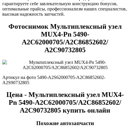
гарантируете себе завлекательную конструкцию бонусов,
оптимальные прайсы, профессионализм наших специалистов,
высокая надежность запчастей.
Фотоснимок Мультиплексный узел
MUX4-Pn 5490-
А2С62000705/A2C86852602/
А2С90732805
Артикул на фото 5490-A2S62000705-A2C86852602-
A2S90732805
Цена - Мультиплексный узел MUX4-
Pn 5490-А2С62000705/A2C86852602/
А2С90732805 купить онлайн
Похожие автозапчасти