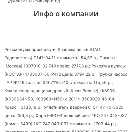
Судженск Сыктывкар и т.д.
Инфо о компании
Рекомедуем приобрести: Клавиша печки (ОАО
Радиодеталь) П147-04.11 стоимость: 54,57 р.; Помпа (г
.Москва) 1307010-02.740 прайс: 2717,8 р.; Рукоятка кулисы
(РОСТАР) 1703007-50-Р412 цена: 3794,22 р.; Трубка насоса
ГУР №116 толстая 3407116.740 стоимость: 115,56 р.;
Компрессор одноцилиндровый (Knorr-Bremse) Lk8906
(K039634N50, K039634N50) с 2011г. 3509029-45104
прайс: 13133,18 р.; Уплотнитель дверной 6107147-10-5320
цена: 256,8 р.; Фара ЕВРО-4 дальний свет 1КО 247 043-037
(Камаз-5490) 1КО 247 043-037 стоимость: 1703,44 р.;
Уплотнитель педали газа (гофра) 5130029-5320 прайс: 27,07