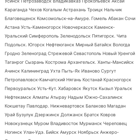
Усинск Петрозаводск Владикавказ Прокопьевск Аксай
Караганда Чехов Когалым Астрахань Троицк Нальчик
Благовещенск Комсомольск-на-Амуре. Гомель Абакан Сочи
Астана Усть-Каменогорск Новочеркасск Каменск-
Уральский Симферополь Зеленодольск Пятигорск. Чита
Подольск. Югорск Нефтеюганск Мирный Батайск Вологда
Гродно Зеленоград Стрежевой Севастополь Новый Уренгой
Таганрог Сызрань Кострома Архангельск. Ханты-Мансийск
Ачинск Калининград Ухта Пыть-Ях Иваново Сургут
Петропавловск-Камчатский Нягань Костанай Красногорск
Первоуральск Усть-Кут. Хабаровск Якутск Кызыл Уральск
Нефтекамск Алматы Атырау Надым Южно-Сахалинск
Кокшетау Павлодар. Нижневартовск Балаково Магадан
Урай Бузулук Дзержинск Должанск Братск Ковров
Новокузнецк Муром Владивосток Мурманск Череповец
Ногинск Улан-Удэ. Бийск Амурск Ноябрьск Анжеро-