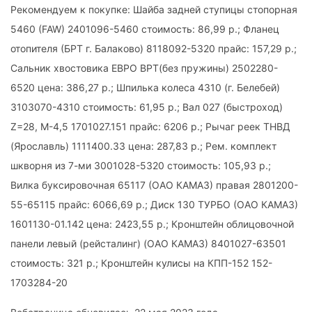
Рекомендуем к покупке: Шайба задней ступицы стопорная
5460 (FAW) 2401096-5460 стоимость: 86,99 р.; Фланец
отопителя (БРТ г. Балаково) 8118092-5320 прайс: 157,29 р.;
Сальник хвостовика ЕВРО ВРТ(без пружины) 2502280-
6520 цена: 386,27 р.; Шпилька колеса 4310 (г. Белебей)
3103070-4310 стоимость: 61,95 р.; Вал 027 (быстроход)
Z=28, М-4,5 1701027.151 прайс: 6206 р.; Рычаг реек ТНВД
(Ярославль) 1111400.33 цена: 287,83 р.; Рем. комплект
шкворня из 7-ми 3001028-5320 стоимость: 105,93 р.;
Вилка буксировочная 65117 (ОАО КАМАЗ) правая 2801200-
55-65115 прайс: 6066,69 р.; Диск 130 ТУРБО (ОАО КАМАЗ)
1601130-01.142 цена: 2423,55 р.; Кронштейн облицовочной
панели левый (рейсталинг) (ОАО КАМАЗ) 8401027-63501
стоимость: 321 р.; Кронштейн кулисы на КПП-152 152-
1703284-20