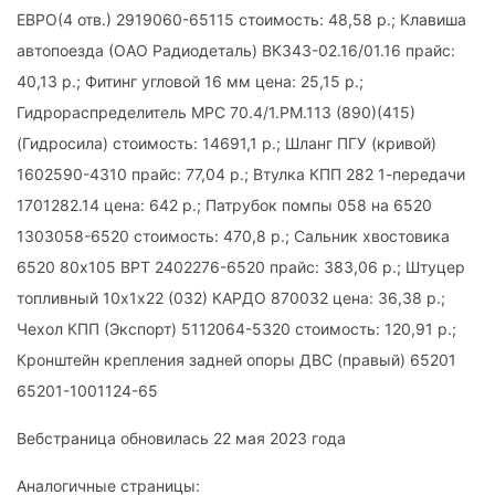
ЕВРО(4 отв.) 2919060-65115 стоимость: 48,58 р.; Клавиша
автопоезда (ОАО Радиодеталь) ВК343-02.16/01.16 прайс:
40,13 р.; Фитинг угловой 16 мм цена: 25,15 р.;
Гидрораспределитель МРС 70.4/1.РМ.113 (890)(415)
(Гидросила) стоимость: 14691,1 р.; Шланг ПГУ (кривой)
1602590-4310 прайс: 77,04 р.; Втулка КПП 282 1-передачи
1701282.14 цена: 642 р.; Патрубок помпы 058 на 6520
1303058-6520 стоимость: 470,8 р.; Сальник хвостовика
6520 80х105 ВРТ 2402276-6520 прайс: 383,06 р.; Штуцер
топливный 10х1х22 (032) КАРДО 870032 цена: 36,38 р.;
Чехол КПП (Экспорт) 5112064-5320 стоимость: 120,91 р.;
Кронштейн крепления задней опоры ДВС (правый) 65201
65201-1001124-65
Вебстраница обновилась 22 мая 2023 года
Аналогичные страницы: