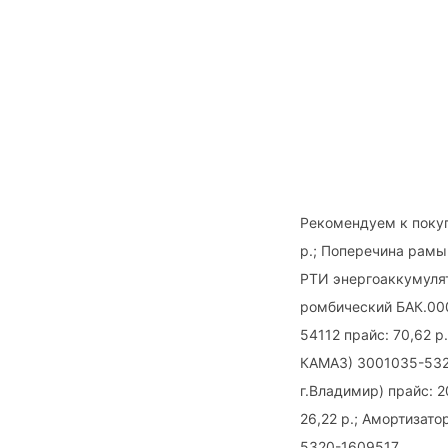
Рекомендуем к покупк
р.; Поперечина рамы
РТИ энергоаккумулят
ромбический БАК.000
54112 прайс: 70,62 р
КАМАЗ) 3001035-5320
г.Владимир) прайс: 
26,22 р.; Амортизат
5320-1609517