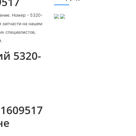
9517
ение. Номер - 5320-
я запчасти на нашем
их специалистов,
.
й 5320-
-1609517
не