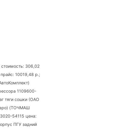
0 стоимость: 306,02
райс: 10019,48 р.;
лАвтоКомплект)
рессора 1109600-
чаг тяги сошки (ОАО
 Евро) (ТОЧМАШ
03020-54115 цена:
Корпус ПГУ задний