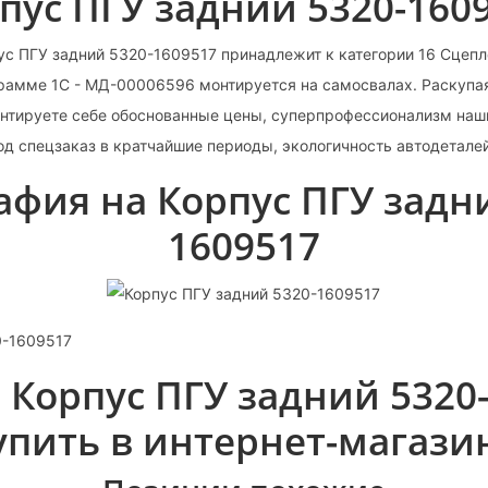
пус ПГУ задний 5320-160
ус ПГУ задний 5320-1609517 принадлежит к категории 16 Сцепл
грамме 1С - МД-00006596 монтируется на самосвалах. Раскупа
нтируете себе обоснованные цены, суперпрофессионализм наш
од спецзаказ в кратчайшие периоды, экологичность автодеталей
афия на Корпус ПГУ задни
1609517
0-1609517
 Корпус ПГУ задний 5320
упить в интернет-магази