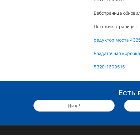
Вебстраница обновил
Похожие страницы:
редуктор моста 432
Раздаточная коробк
5320-1609515
Есть 
© 2019 - 2026 Снабкам - запчасти КАМАЗ по ни