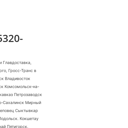
5320-
и Главдоставка,
го, Гросс-Транс в
ск Владивосток
ск Комсомольск-на-
икавказ Петрозаводск
но-Сахалинск Мирный
реповец Сыктывкар
Подольск. Кокшетау
най Пятигорск.