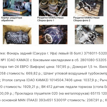
е: Фонарь задний (Сакура г. Уфа) левый (6 болт.) 3716011-532
 №1 (ОАО КАМАЗ) с боковыми накладками в сб. 2801080-53205 п
ора тип-24 ЕВРО (Биформ) цена: 197,95 р.; Домкрат 1,5 тн. (Бе
58 стоимость: 669,82 р.; Шланг угловой воздушный турбокомп
.; Уголок сапуна (ОАО КАМАЗ) 1014504.7406 цена: 1037,9 р.; Ры
 стоимость: 1929,21 р.; ВК-412 датчик педали тормоза (стопа
200,09 р.; Прокладка глушителя 020 (на металлорукав) 65115 12
ор основной MAN (ПААЗ) 393х651 53001Р стоимость: 2367,91 р.; 