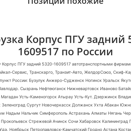
Позиции похожие
узка Корпус ПГУ задний 
1609517 по России
у Корпус ПГУ задний 5320-1609517 автотранспортными фирмам
йкал-Сервис, Транскарго, Транзит-Авто, ЖелдорСоюз, Скиф-Кар
пункт России: Бузулук Анжеро-Судженск Ногинск Уральск Якут
Павлодар. Сызрань Нефтеюганск Нижневартовск Иваново Батай
 Магадан Усть-Каменогорск Атырау Усть-Кут. Дзержинск Влад
к Зеленоград Сургут Новочеркасск Должанск Ухта Абакан Юж
лым Надым Нальчик Симферополь Астрахань Алматы Нягань Че
в Прокопьевск Стрежевой Ачинск Сочи Хабаровск Калининград 
Удэ. Ноябрьск Петропавловск-Камчатский Гродно Астана Коста