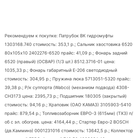
Рекомендуем к покупке: Патрубок ВК гидромуфты
1303168.740 стоимость: 353,1 р.; Сальник хвостовика 6520
80х105х10 2402276-6520 прайс: 41,09 р.; Фонарь задний
6520 (правый) (ОСВАР) (1/3 шт.) 8512.3716-01 цена:
1035,33 р.; Фонарь габаритный Е-206 светодиодный
стоимость: 304,95 р.; Пружина люка 5713051-5320 прайс:
39,38 р.; Р/к суппорта (Wabco) (механизм подвода) 4308-
СН3173 цена: 2395,73 р.; Подшипник 180305 (закрытый)
стоимость: 94,16 р.; Храповик (ОАО КАМАЗ) 3105903-5410
прайс: 879,54 р.; Топливозаборник ЕВРО-3 (615мм) (ТХЗ) п/
об с эл. обогрев. цена: 4164,44 р.; Стартер Евро-2 ВОSCH
(дв.Камминз) 0001231016 стоимость: 13642,5 р.; Коллектор