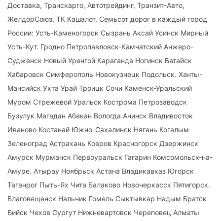
Доставка, Транскарго, Автотрейдинг, Транзит-Авто,
ЖелдорСоюз, ТК Кашалот, Семьсот дорог в каждый город
России: Усть-Каменогорск Сызрань Аксай Усинск Мирный
Усть-Кут. Гродно Петропавловск-Камчатский Анжеро-
Судженск Новый Уренгой Караганда Ногинск Батайск
Хабаровск Симферополь Новокузнецк Подольск. Ханты-
Мансийск Ухта Урай Троицк Сочи Каменск-Уральский
Муром Стрежевой Уральск Кострома Петрозаводск
Бузулук Магадан Абакан Вологда Ачинск Владивосток
Иваново Костанай Южно-Сахалинск Нягань Когалым
Зеленоград Астрахань Ковров Красногорск Дзержинск
Амурск Мурманск Первоуральск Гагарин Комсомольск-на-
Амуре. Атырау Ноябрьск Астана Владикавказ Югорск
Таганрог Пыть-Ях Чита Балаково Новочеркасск Пятигорск.
Благовещенск Нальчик Гомель Сыктывкар Надым Братск
Бийск Чехов Сургут Нижневартовск Череповец Алматы