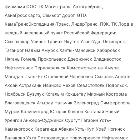
фирмами ООО ТК Магистраль, Автотрейдинг,
АвиаГроссКарго, Семьсот дорог, GTD,
КамаТрансЭкспедиция-Транс, ЛидерТранс, ПЭК, ТК Лорд в
каждый населенный пункт Российской Федерации:
Сыктывкар Усинск Троицк Якутск Улан-Удэ. Пятигорск.
Таганрог Надым Амурск Ханты-Мансийск Хабаровск
Нягань Гомель Прокопьевск Дзержинск Владивосток
Нефтеюганск Первоуральск Комсомольск-на-Амуре.
Магадан Пыть-Ях Стрежевой Череповец Сызрань Алматы
Аксай Астрахань Иваново Чехов Севастополь Подольск.
Ноябрьск Бузулук Когалым Кокшетау Мирный Кострома
Благовещенск Атырау Нальчик Зеленоград Симферополь
Муром Калининград Югорск Ковров Костанай Новый
Уренгой Анжеро-Судженск Сургут Гагарин Усть-
Каменогорск Караганда Абакан Усть-Кут. Урай Ногинск
Балаково Ухта Петрозаводск Новочеркасск Нефтекамск