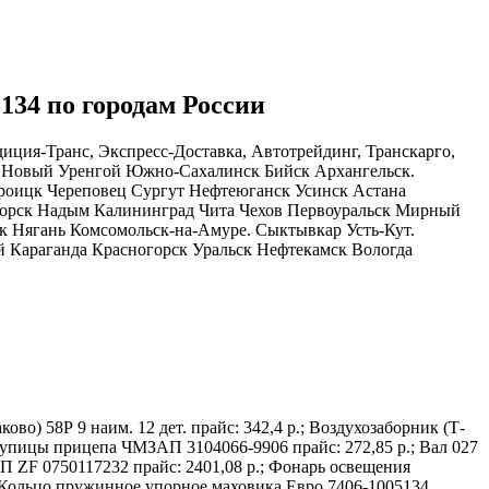
134 по городам России
ция-Транс, Экспресс-Доставка, Автотрейдинг, Транскарго,
и Новый Уренгой Южно-Сахалинск Бийск Архангельск.
роицк Череповец Сургут Нефтеюганск Усинск Астана
горск Надым Калининград Чита Чехов Первоуральск Мирный
 Нягань Комсомольск-на-Амуре. Сыктывкар Усть-Кут.
 Караганда Красногорск Уральск Нефтекамск Вологда
во) 58Р 9 наим. 12 дет. прайс: 342,4 р.; Воздухозаборник (Т-
ступицы прицепа ЧМЗАП 3104066-9906 прайс: 272,85 р.; Вал 027
ПП ZF 0750117232 прайс: 2401,08 р.; Фонарь освещения
8 р.; Кольцо пружинное упорное маховика Евро 7406-1005134