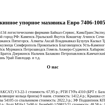
инное упорное маховика Евро 7406-1005
134 логистическими фирмами Байкал-Сервис, КамаТрансЭкспеди
бой город РФ: Каменск-Уральский Якутск Кокшетау Ачинск Соч
лжанск Пятигорск. Алматы Аксай Владикавказ Бузулук Кызыл Т
окузнецк Симферополь Прокопьевск Благовещенск Усть-Камено
ск Мурманск Петрозаводск Гомель Анжеро-Судженск Хабаровск
 Братск Дзержинск Нальчик Балаково Петропавловск-Камчатский
нь Урай Павлодар. и т.д.
О нас
САТ) V3-22-1 стоимость: 67,95 р.; РТИ ГУРа 4310 (БРТ г. Балако
авляющие кольца бронза) 9 наим. стоимость: 1412,4 р.; Крышка 
бины 54105 со спальником стоимость: 2022,3 р.; ЗФ Подшипник К
9,43 р.; Болт М16х1,5х90 (г. Белебей) 1/59815/21 стоимость: 48,5