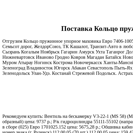
Поставка Кольцо пруж
Отгрузим Кольцо пружинное упорное маховика Евро 7406-1005
Семьсот дорог, ЖелдорСоюз, ТК Кашалот, Транзит-Авто в лю
Сызрань Когалым Ноябрьск Гагарин Амурск Ухта Таганрог До
Нижневартовск Иваново Гродно Ковров Магадан Батайск Нов
Муром Атырау Ногинск Кострома Новочеркасск Ханты-Мансий
Зеленоград Владивосток Югорск Абакан Севастополь Пыть-Ях
Зеленодольск Улан-Удэ. Костанай Стрежевой Подольск. Астраха
Рекомедуем купить: Вентиль на бескамерку V3-22-1 (MS 58) (МАК
образный) цена: 9737 р.; Р/к гидроцилиндра 55111-55102 (напр
в сборе (025) Евро 1701025.152 цена: 5675,28 р.; Обшивка ка
номер.знака (г. Руденск) 112.00.05 (70 шт.) 112.00.05 цена: 15