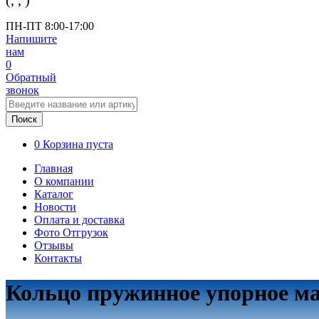
(
,
,
)
ПН-ПТ 8:00-17:00
Напишите
нам
0
Обратный
звонок
Поиск
0
Корзина пуста
Главная
О компании
Каталог
Новости
Оплата и доставка
Фото Отгрузок
Отзывы
Контакты
Кольцо пружинное упорное ма