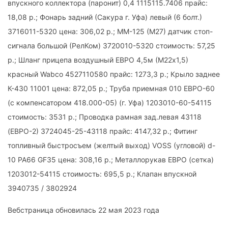
впускного коллектора (паронит) 0,4 1115115.7406 прайс:
18,08 р.; Фонарь задний (Сакура г. Уфа) левый (6 болт.)
3716011-5320 цена: 306,02 р.; ММ-125 (М27) датчик стоп-
сигнала большой (РелКом) 3720010-5320 стоимость: 57,25
р.; Шланг прицепа воздушный ЕВРО 4,5м (М22х1,5)
красный Wabco 4527110580 прайс: 1273,3 р.; Крыло заднее
К-430 11001 цена: 872,05 р.; Труба приемная 010 ЕВРО-60
(с компенсатором 418.000-05) (г. Уфа) 1203010-60-54115
стоимость: 3531 р.; Проводка рамная зад.левая 43118
(ЕВРО-2) 3724045-25-43118 прайс: 4147,32 р.; Фитинг
топливный быстросъем (желтый выход) VOSS (угловой) d-
10 РА66 GF35 цена: 308,16 р.; Металлорукав ЕВРО (сетка)
1203012-54115 стоимость: 695,5 р.; Клапан впускной
3940735 / 3802924
Вебстраница обновилась 22 мая 2023 года