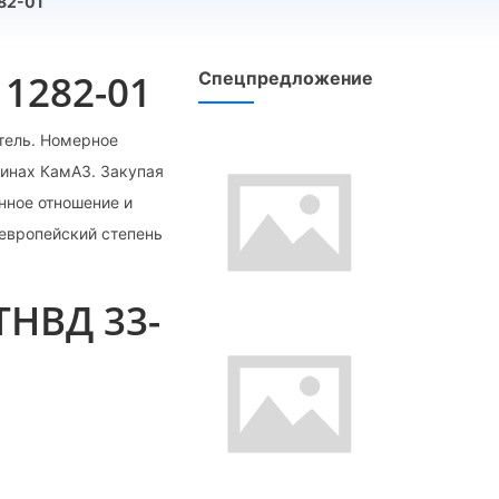
82-01
11282-01
Спецпредложение
тель. Номерное
шинах КамАЗ. Закупая
нное отношение и
европейский степень
ТНВД 33-