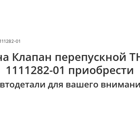
111282-01
а Клапан перепускной Т
1111282-01 приобрести
втодетали для вашего вниман