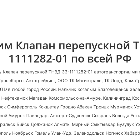
им Клапан перепускной Т
1111282-01 по всей РФ
у Клапан перепускной ТНВД 33-1111282-01 автотранспортными 
ГроссКарго, Автотрейдинг, ООО ТК Магистраль, ТК Лорд, Кама
GTD в любой город России: Нальчик Когалым Благовещенск Зе
ь Нефтекамск Магадан Комсомольск-на-Амуре. Калининград Кос
вск Симферополь Кокшетау Гродно Абакан Троицк Мурманск Ус
вой Амурск Павлодар. Анжеро-Судженск Сызрань Вологда Усть
ральск Бийск Должанск Алматы Мирный Сыктывкар Бузулук Ух
поль Ноябрьск Гомель Улан-Удэ. Зеленодольск Ногинск Хабаро