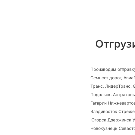
Отгруз
Производим отправк
Семьсот дорог, Авиа
Транс, ЛидерТранс, 
Подольск. Астрахан
Гагарин Нижневарто
Владивосток Стреже
Югорск Дзержинск У
Новокузнецк Севасто