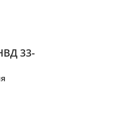
НВД 33-
ия