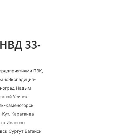
НВД 33-
предприятиями ПЭК,
ТрансЭкспедиция-
леноград Надым
танай Усинск
ть-Каменогорск
-Кут. Караганда
та Иваново
вск Сургут Батайск