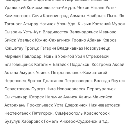
Уральский Комсомольск-на-Амуре. Чехов Нягань Усть-
Каменогорск Сочи Калининград Алматы Ноябрьск Пыть-Ях
Таганрог Атырау Ногинск Улан-Удэ. Кызыл Костанай Муром
Сызрань Усть-Кут. Владивосток Зеленодольск Иваново
Бийск Уральск Южно-Сахалинск Гродно Абакан Ковров
Кокшетау Троицк Гагарин Владикавказ Новокузнецк
Мирный Павлодар. Новый Уренгой Урай Стрежевой
Благовещенск Когалым Батайск Подольск. Кострома Аксай
Астана Амурск Усинск Петропавловск-Камчатский
Череповец Братск Должанск Петрозаводск Вологда Якутск
Севастополь Сургут Чита Новочеркасск Первоуральск
Сыктывкар Югорск Нальчик Ачинск Ханты-Мансийск
Астрахань Прокопьевск Ухта Дзержинск Нижневартовск
Нефтеюганск Пятигорск. Симферополь Красногорск
Бузулук Хабаровск Гомель Анжеро-Судженск и т.д.