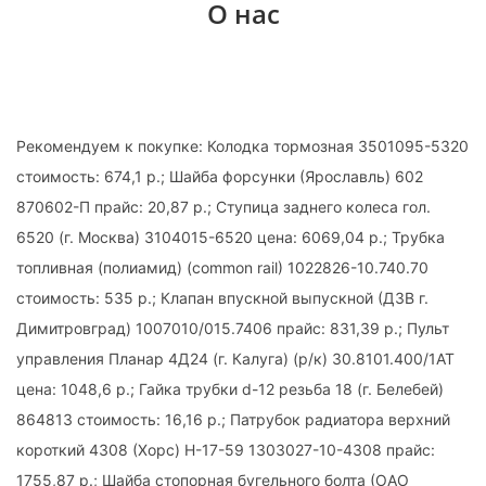
О нас
Рекомендуем к покупке: Колодка тормозная 3501095-5320
стоимость: 674,1 р.; Шайба форсунки (Ярославль) 602
870602-П прайс: 20,87 р.; Ступица заднего колеса гол.
6520 (г. Москва) 3104015-6520 цена: 6069,04 р.; Трубка
топливная (полиамид) (common rail) 1022826-10.740.70
стоимость: 535 р.; Клапан впускной выпускной (ДЗВ г.
Димитровград) 1007010/015.7406 прайс: 831,39 р.; Пульт
управления Планар 4Д24 (г. Калуга) (р/к) 30.8101.400/1АТ
цена: 1048,6 р.; Гайка трубки d-12 резьба 18 (г. Белебей)
864813 стоимость: 16,16 р.; Патрубок радиатора верхний
короткий 4308 (Хорс) Н-17-59 1303027-10-4308 прайс:
1755,87 р.; Шайба стопорная бугельного болта (ОАО