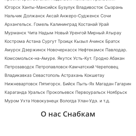
Югорск Ханты-Мансийск Бузулук Владивосток Сызрань
Нальчик Должанск Аксай Анжеро-Судженск Сочи
Архангельск. Гомель Калининград Костанай Урай
Мурманск Чита Надым Новый Уренгой Мирный Атырау
Кострома Астана Сургут Троицк Кызыл Ачинск Братск
Амурск Дзержинск Новочеркасск Нефтекамск Павлодар.
Комсомольск-на-Амуре. Якутск Усть-Кут. Гродно Абакан
Петрозаводск Петропавловск-Камчатский Череповец
Владикавказ Севастополь Астрахань Кокшетау
Нижневартовск Пятигорск. Бийск Пыть-Ях Магадан Гагарин
Караганда Уральск Прокопьевск Первоуральск Ноябрьск
Муром Ухта Новокузнецк Вологда Улан-Удэ. и т.д.
О нас Снабкам