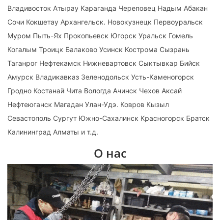
Владивосток Атырау Караганда Череповец Надым Абакан
Сочи Кокшетау Архангельск. Новокузнецк Первоуральск
Муром Пыть-Ях Прокопьевск Югорск Уральск Гомель
Когалым Троицк Балаково Усинск Кострома Сызрань
Таганрог Нефтекамск Нижневартовск Сыктывкар Бийск
Амурск Владикавказ Зеленодольск Усть-Каменогорск
Гродно Костанай Чита Вологда Ачинск Чехов Аксай
Нефтеюганск Магадан Улан-Удэ. Ковров Кызыл
Севастополь Сургут Южно-Сахалинск Красногорск Братск
Калининград Алматы и т.д.
О нас