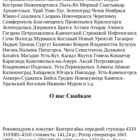
Кострома Нижневартовск Пыть-Ях Мирный Сыктывкар
Архангельск. Урай Улан-Удэ. Зеленоград Чехов Ноябрьск
Южно-Сахалинск Сызрань Новочеркасск Череповец
Симферополь Благовещенск Прокопьевск Красногорск
Зеленодольск Дзержинск Братск Астана Атырау Ачинск
Гагарин Петропавловск-Камчатский Стрежевой Нефтеюганск
Сочи Вологда Мурманск Костанай Новый Уренгой Таганрог
Надым Троицк Сургут Балаково Ковров Владивосток Бузулук
Нягань Нальчик Пятигорск. Чита Севастополь Должанск
Батайск Магадан Усть-Кут. Кызыл Якутск Гомель Кокшетау
Караганда Комсомольск-на-Амуре. Аксай Петрозаводск
Владикавказ Подольск. Ухта Первоуральск Алматы Абакан
Калининград Хабаровск Югорск Павлодар. Усть-Каменогорск
Анжеро-Судженск Бийск Гродно Новокузнецк Каменск-
Уральский Когалым Иваново Муром и т.д.
О нас Снабкам
Рекомендуем к покупке: Контрогайка передней ступицы 4310
3103081-4310 стоимость: 141,24 р.; Ротор генератора 1601