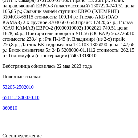
(ЗИТ г. Самара) 3701200-01-1601 прайс: 1372,81 р.; Ролик
направляющий ЕВРО-3 (пластмассовый) 1307220-740.51 цена:
165,85 р.; Сальник задней ступицы ЕВРО (ЭЛЕМЕНТ)
3104018-65115 стоимость: 109,14 р.; Гнездо АКБ (ОАО
КАМАЗ) 2-х ярусное 3703050-6540 прайс: 17420,67 р.; Гильза
(ОАО КАМАЗ) ЕВРО-2 (К000919002) 1002021.740.51 цена:
1628,54 р.; Повторитель поворота УП-56 (ОСВАР) 56.3726010
стоимость: 238,4 р.; Р/к П-145 (г. Владимир) (из 2-х) прайс:
256,8 р.; Датчик ВК гидромуфты ТС-103 1306090 цена: 147,66
р.; Бачок омывателя 5л 24В 5208000-01.1112 стоимость: 262,15
р.; Гидромуфта (с консервации) 740-1318010
Вебстраница обновилась 22 мая 2023 года
Полезные ссылки:
53205-2502010
65111-1800020-10
860810
Спецпредложение