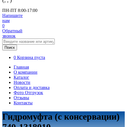
(
,
,
)
ПН-ПТ 8:00-17:00
Напишите
нам
0
Обратный
звонок
Поиск
0
Корзина пуста
Главная
О компании
Каталог
Новости
Оплата и доставка
Фото Отгрузок
Отзывы
Контакты
Гидромуфта (с консервации)