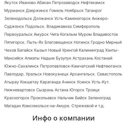
Якутск Иваново Абакан Петрозаводск Нефтекамск
Мурманск Дзержинск Гомель Ноябрьск Таганрог
Зеленодольск Должанск Усть-Каменогорск Анжеро-
Судженск Подольск. Владикавказ Симферополь
Первоуральск Амурск Чита Когалым Муром Владивосток
Пятигорск. Пыть-Ях Благовещенск Ногинск Гродно Мирный
Чехов Батайск Кызыл Новый Уренгой Калининград Ханты-
Мансийск Алматы Надым Бузулук Астрахань Костанай
Южно-Сахалинск Петропавловск-Камчатский Нефтеюганск
Павлодар. Уральск Новокузнецк Архангельск. Севастополь
Атырау Кокшетау Караганда Ачинск Усинск Усть-Кут.
Нижневартовск Сызрань Астана Югорск Троицк
Красногорск Прокопьевск Нальчик Бийск Зеленоград
Магадан Комсомольск-на-Амуре. Стрежевой и т.д.
Инфо о компании