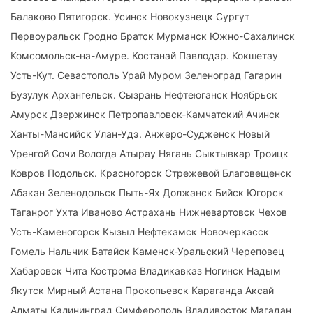
Балаково Пятигорск. Усинск Новокузнецк Сургут
Первоуральск Гродно Братск Мурманск Южно-Сахалинск
Комсомольск-на-Амуре. Костанай Павлодар. Кокшетау
Усть-Кут. Севастополь Урай Муром Зеленоград Гагарин
Бузулук Архангельск. Сызрань Нефтеюганск Ноябрьск
Амурск Дзержинск Петропавловск-Камчатский Ачинск
Ханты-Мансийск Улан-Удэ. Анжеро-Судженск Новый
Уренгой Сочи Вологда Атырау Нягань Сыктывкар Троицк
Ковров Подольск. Красногорск Стрежевой Благовещенск
Абакан Зеленодольск Пыть-Ях Должанск Бийск Югорск
Таганрог Ухта Иваново Астрахань Нижневартовск Чехов
Усть-Каменогорск Кызыл Нефтекамск Новочеркасск
Гомель Нальчик Батайск Каменск-Уральский Череповец
Хабаровск Чита Кострома Владикавказ Ногинск Надым
Якутск Мирный Астана Прокопьевск Караганда Аксай
Алматы Калининград Симферополь Владивосток Магадан