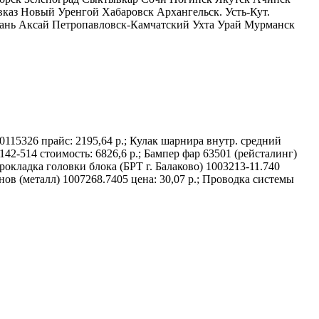
каз Новый Уренгой Хабаровск Архангельск. Усть-Кут.
ань Аксай Петропавловск-Камчатский Ухта Урай Мурманск
15326 прайс: 2195,64 р.; Кулак шарнира внутр. средний
42-514 стоимость: 6826,6 р.; Бампер фар 63501 (рейсталинг)
окладка головки блока (БРТ г. Балаково) 1003213-11.740
ов (металл) 1007268.7405 цена: 30,07 р.; Проводка системы