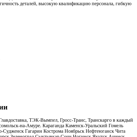
огичность деталей, высокую квалификацию персонала, гибкую
ь
сии
лавдоставка, ТЭК-Вымпел, Гросс-Транс, Транскарго в каждый
сомольск-на-Амуре. Караганда Каменск-Уральский Гомель
о-Судженск Гагарин Кострома Ноябрьск Нефтеюганск Чита
орск Зеленоград Сыктывкар Сочи Ногинск Якутск Ачинск