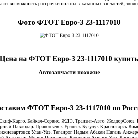
ают возможность рассрочки оплаты заказанных запчастей, экол
Фото ФТОТ Евро-3 23-1117010
Цена на ФТОТ Евро-3 23-1117010 купит
Автозапчасти похожие
ставим ФТОТ Евро-3 23-1117010 по Рос
киф-Карго, Байкал-Сервис, ЖДЭ, Транзит-Авто, ЖелдорСоюз, Г
рный Павлодар. Прокопьевск Уральск Бузулук Красногорск Ком
ижневартовск Улан-Удэ. Таганрог Надым Абакан Нягань Анжер
й Астрахань Муром Пятигорск. Кокшетау Амурск Усть-Каменог