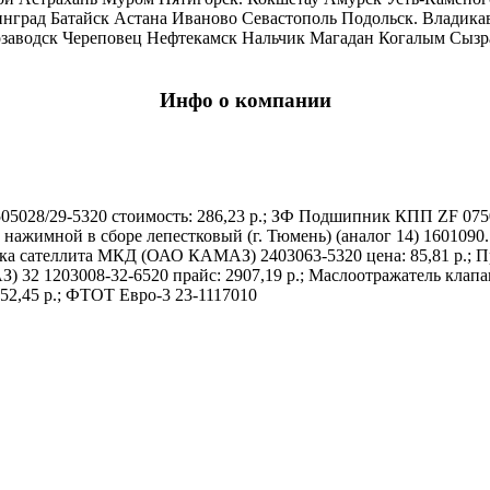
град Батайск Астана Иваново Севастополь Подольск. Владикав
заводск Череповец Нефтекамск Нальчик Магадан Когалым Сызр
Инфо о компании
5028/29-5320 стоимость: 286,23 р.; ЗФ Подшипник КПП ZF 07501
ажимной в сборе лепестковый (г. Тюмень) (аналог 14) 1601090.1
лка сателлита МКД (ОАО КАМАЗ) 2403063-5320 цена: 85,81 р.; Пр
 32 1203008-32-6520 прайс: 2907,19 р.; Маслоотражатель клапан
852,45 р.; ФТОТ Евро-3 23-1117010