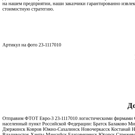
на нашем предприятии, наши заказчики гарантированно извлек
стоимостную стратегию.
Артикул на фото 23-1117010
До
Отправим ФТОТ Евро-3 23-1117010 логистическими фирмами С
населенный пункт Российской Федерации: Братск Балаково Ми
Дзержинск Ковров Южно-Сахалинск Новочеркасск Костанай Н
Владивосток Ханты-Мансийск Благовещенск Югорск Стрежево