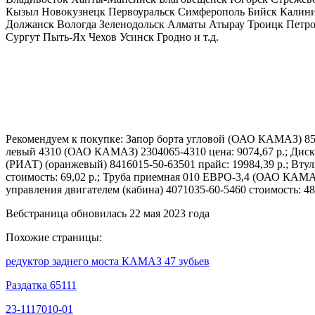
Кызыл Новокузнецк Первоуральск Симферополь Бийск Калинин
Должанск Вологда Зеленодольск Алматы Атырау Троицк Петро
Сургут Пыть-Ях Чехов Усинск Гродно и т.д.
Рекомендуем к покупке: Запор борта угловой (ОАО КАМАЗ) 850
левый 4310 (ОАО КАМАЗ) 2304065-4310 цена: 9074,67 р.; Диск н
(РИАТ) (оранжевый) 8416015-50-63501 прайс: 19984,39 р.; Вту
стоимость: 69,02 р.; Труба приемная 010 ЕВРО-3,4 (ОАО КАМАЗ)
управления двигателем (кабина) 4071035-60-5460 стоимость: 4
Вебстраница обновилась 22 мая 2023 года
Похожие страницы:
редуктор заднего моста КАМАЗ 47 зубьев
Раздатка 65111
23-1117010-01