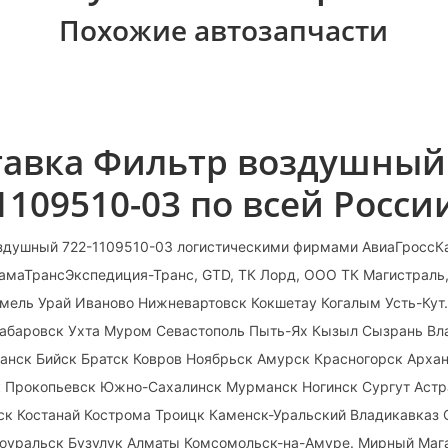
Похожие автозапчасти
тавка Фильтр воздушный 
1109510-03 по всей Росси
здушный 722-1109510-03 логистическими фирмами АвиаГроссКа
КамаТрансЭкспедиция-Транс, GTD, ТК Лорд, ООО ТК Магистраль
мель Урай Иваново Нижневартовск Кокшетау Когалым Усть-Кут
Хабаровск Ухта Муром Севастополь Пыть-Ях Кызыл Сызрань Вл
анск Бийск Братск Ковров Ноябрьск Амурск Красногорск Архан
к Прокопьевск Южно-Сахалинск Мурманск Ногинск Сургут Аст
тск Костанай Кострома Троицк Каменск-Уральский Владикавказ
оуральск Бузулук Алматы Комсомольск-на-Амуре. Мирный Маг