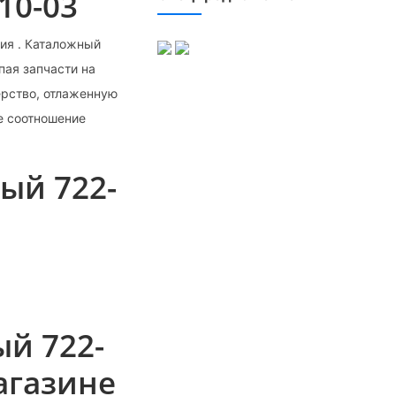
10-03
ия . Каталожный
пая запчасти на
ерство, отлаженную
е соотношение
ый 722-
й 722-
агазине