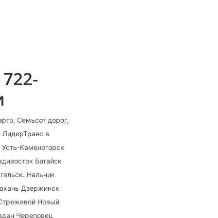
722-
и
рго, Семьсот дорог,
, ЛидерТранс в
. Усть-Каменогорск
адивосток Батайск
гельск. Нальчик
рахань Дзержинск
 Стрежевой Новый
адан Череповец