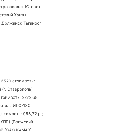
Петрозаводск Югорск
атский Ханты-
о Должанск Таганрог
-6520 стоимость:
 (г. Ставрополь)
стоимость: 2272,68
ситель ИГС-130
стоимость: 958,72 р.;
 (КПП) (Волжский
вый (ОАО КАМАЗ)