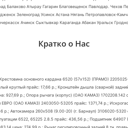
рад Балаково Атырау Гагарин Благовещенск Павлодар. Чехов 
удженск Зеленоград Усинск Астана Нягань Петропавловск-Камч
очеркасск Ачинск Сыктывкар Караганда Абакан Уральск Гродн
Кратко о Нас
Крестовина основного кардана 6520 (57х152) (ПРАМО) 2205025
белый круглый прайс: 17,66 р.; Кронштейн дышла (сварной) задний
а: 927,69 р.; Опора рычага (корпус) (ОАО КАМАЗ) 1702208.142 
и ЕВРО (ОАО КАМАЗ) 2403050-53205 прайс: 1371,74 р.; Искрога
6 р.; Автокамера 260х508 (9.00-20) (г. Барнаул) 3106020-5320 
луатации 6522, 65225 2.8.5 прайс: 436,56 р.; Подшипник 64907
083.14 цена: 274,99 р.; Рычаг регулировочный задний 8 тн. пра