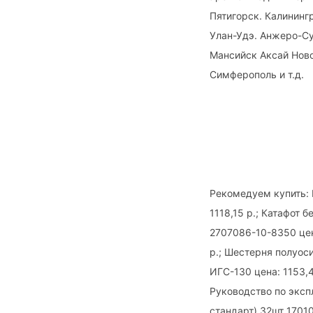
Пятигорск. Калининг
Улан-Удэ. Анжеро-С
Мансийск Аксай Нов
Симферополь и т.д.
Рекомедуем купить: 
1118,15 р.; Катафот 
2707086-10-8350 цен
р.; Шестерня полуос
ИГС-130 цена: 1153,4
Руководство по эксп
стандарт) 32шт 1701