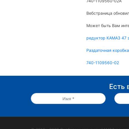
740-1109560-02А
Вебстраница обновил
Может быть Вам инт
редуктор КАМАЗ 47 
Раздаточная коробк
740-1109560-02
Есть 