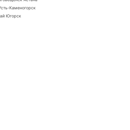
Усть-Каменогорск
най Югорск