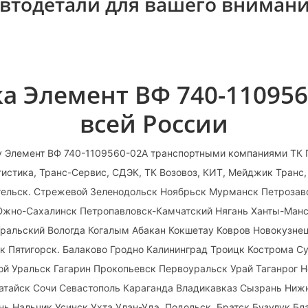
втодетали для вашего вниман
а Элемент ВФ 740-110956
всей России
у Элемент ВФ 740-1109560-02А транспортными компаниями ТК 
истика, Транс-Сервис, СДЭК, ТК Возовоз, КИТ, Мейджик Транс
нгельск. Стрежевой Зеленодольск Ноябрьск Мурманск Петроза
Южно-Сахалинск Петропавловск-Камчатский Нягань Ханты-Ман
Уральский Вологда Когалым Абакан Кокшетау Ковров Новокузн
ок Пятигорск. Балаково Гродно Калининград Троицк Кострома С
ой Уральск Гагарин Прокопьевск Первоуральск Урай Таганрог 
тайск Сочи Севастополь Караганда Владикавказ Сызрань Ниж
ь Нальчик Усинск Ухта Улан-Удэ. Подольск. Братск Бузулук Бл