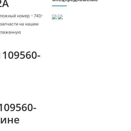
2А
аложный номер - 740-
озапчасти на нашем
отлаженную
1109560-
109560-
зине