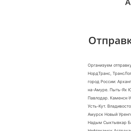
А
Отправк
Организуем отправк
НордТранс, ТрансЛог
город России: Арха
на-Амуре. Пыть-Ях 
Павлодар. Каменск-
Усть-Кут. Владивост
Амурск Новый Уренг
Надым Сыктывкар Ба
Нефтекамск Астрахан