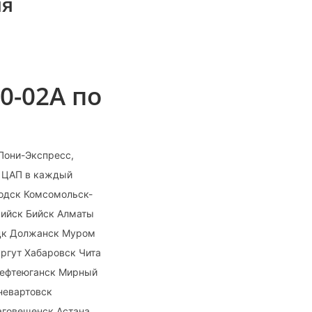
ия
0-02А по
Пони-Экспресс,
, ЦАП в каждый
водск Комсомольск-
сийск Бийск Алматы
ецк Должанск Муром
ургут Хабаровск Чита
Нефтеюганск Мирный
невартовск
аговещенск Астана