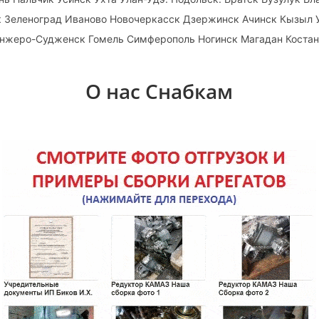
к Зеленоград Иваново Новочеркасск Дзержинск Ачинск Кызыл 
Анжеро-Судженск Гомель Симферополь Ногинск Магадан Коста
О нас Снабкам