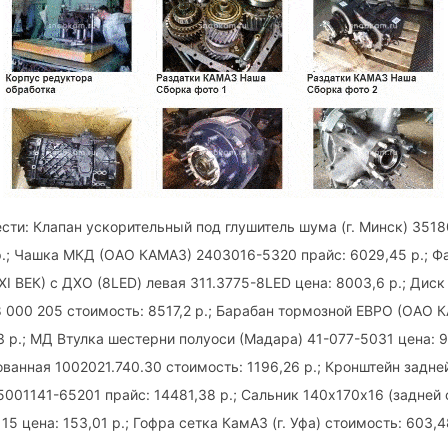
ти: Клапан ускорительный под глушитель шума (г. Минск) 351
р.; Чашка МКД (ОАО КАМАЗ) 2403016-5320 прайс: 6029,45 р.; Ф
 ВЕК) с ДХО (8LED) левая 311.3775-8LED цена: 8003,6 р.; Диск 
8 000 205 стоимость: 8517,2 р.; Барабан тормозной ЕВРО (ОАО 
 р.; МД Втулка шестерни полуоси (Мадара) 41-077-5031 цена: 98,
ванная 1002021.740.30 стоимость: 1196,26 р.; Кронштейн задне
001141-65201 прайс: 14481,38 р.; Сальник 140х170х16 (задней 
115 цена: 153,01 р.; Гофра сетка КамАЗ (г. Уфа) стоимость: 603,