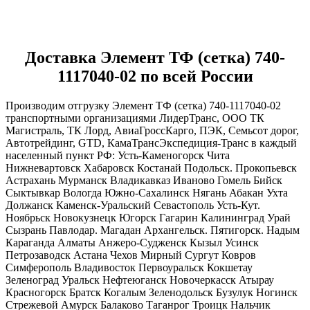
Доставка Элемент ТФ (сетка) 740-
1117040-02 по всей России
Производим отгрузку Элемент ТФ (сетка) 740-1117040-02
транспортными организациями ЛидерТранс, ООО ТК
Магистраль, ТК Лорд, АвиаГроссКарго, ПЭК, Семьсот дорог,
Автотрейдинг, GTD, КамаТрансЭкспедиция-Транс в каждый
населенный пункт РФ: Усть-Каменогорск Чита
Нижневартовск Хабаровск Костанай Подольск. Прокопьевск
Астрахань Мурманск Владикавказ Иваново Гомель Бийск
Сыктывкар Вологда Южно-Сахалинск Нягань Абакан Ухта
Должанск Каменск-Уральский Севастополь Усть-Кут.
Ноябрьск Новокузнецк Югорск Гагарин Калининград Урай
Сызрань Павлодар. Магадан Архангельск. Пятигорск. Надым
Караганда Алматы Анжеро-Судженск Кызыл Усинск
Петрозаводск Астана Чехов Мирный Сургут Ковров
Симферополь Владивосток Первоуральск Кокшетау
Зеленоград Уральск Нефтеюганск Новочеркасск Атырау
Красногорск Братск Когалым Зеленодольск Бузулук Ногинск
Стрежевой Амурск Балаково Таганрог Троицк Нальчик