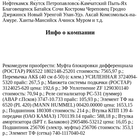
Нефтекамск Якутск Петропавловск-Камчатский Пыть-Ях
Благовещенск Батайск Сочи Кострома Череповец Гродно
Дзержинск Новый Уренгой Улан-Удэ. Аксай Комсомольск-на-
Амуре. Ханты-Мансийск Ачинск Муром и т.д.
Инфо о компании
Рекомедуем приобрести: Муфта блокировки дифференциала
(РОСТАР) РК6522 1802148-25201 стоимость: 7565,97 р.;
Перемычка АКБ (40 см d-50) (с клем.) УСИЛЕННАЯ 3724094-
5320 прайс: 267,5 р.; Манжета системы подкачки (РОСТАР)
3124025-620 цена: 192,6 р.; ЗФ Уплотнение ZF 1290301140
стоимость: 70,94 р.; Реле сигнализатор РС-531 (зуммер)
(АВАР г.Псков) 3747-10.733 прайс: 105,93 р.; Элемент ТФ на
6520 (PL 420) (MANN HUMMEL) 00420.00000 цена: 1653,15
р.; Подшипник 180308 стоимость: 214 р.; Втулка КПП 139 4-
передачи (ОАО КАМАЗ) 1701139.14 прайс: 588,18 р.; Втулка
амортизатора (БРТ г. Балаково) 2905486-53212 цена: 16,05 р.;
Подшипник 256706 (электр. муфты) 256706 стоимость: 353,1
р.; Элемент ТФ (сетка) 740-1117040-02