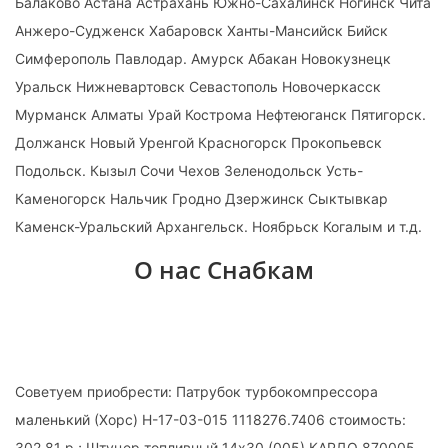
Балаково Астана Астрахань Южно-Сахалинск Ногинск Чита
Анжеро-Судженск Хабаровск Ханты-Мансийск Бийск
Симферополь Павлодар. Амурск Абакан Новокузнецк
Уральск Нижневартовск Севастополь Новочеркасск
Мурманск Алматы Урай Кострома Нефтеюганск Пятигорск.
Должанск Новый Уренгой Красногорск Прокопьевск
Подольск. Кызыл Сочи Чехов Зеленодольск Усть-
Каменогорск Нальчик Гродно Дзержинск Сыктывкар
Каменск-Уральский Архангельск. Ноябрьск Когалым и т.д.
О нас Снабкам
Советуем приобрести: Патрубок турбокомпрессора
маленький (Хорс) Н-17-03-015 1118276.7406 стоимость:
302,81 р.; Штуцер топливный 14х30 (005) КАРДО 870005