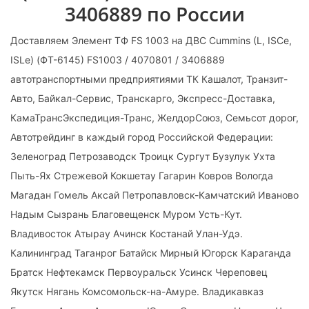
3406889 по России
Доставляем Элемент ТФ FS 1003 на ДВС Cummins (L, ISCe,
ISLe) (ФТ-6145) FS1003 / 4070801 / 3406889
автотранспортными предприятиями ТК Кашалот, Транзит-
Авто, Байкал-Сервис, Транскарго, Экспресс-Доставка,
КамаТрансЭкспедиция-Транс, ЖелдорСоюз, Семьсот дорог,
Автотрейдинг в каждый город Российской Федерации:
Зеленоград Петрозаводск Троицк Сургут Бузулук Ухта
Пыть-Ях Стрежевой Кокшетау Гагарин Ковров Вологда
Магадан Гомель Аксай Петропавловск-Камчатский Иваново
Надым Сызрань Благовещенск Муром Усть-Кут.
Владивосток Атырау Ачинск Костанай Улан-Удэ.
Калининград Таганрог Батайск Мирный Югорск Караганда
Братск Нефтекамск Первоуральск Усинск Череповец
Якутск Нягань Комсомольск-на-Амуре. Владикавказ