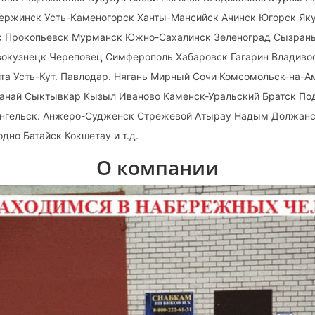
ержинск Усть-Каменогорск Ханты-Мансийск Ачинск Югорск Яку
к Прокопьевск Мурманск Южно-Сахалинск Зеленоград Сызрань
вокузнецк Череповец Симферополь Хабаровск Гагарин Владиво
та Усть-Кут. Павлодар. Нягань Мирный Сочи Комсомольск-на-А
танай Сыктывкар Кызыл Иваново Каменск-Уральский Братск Под
нгельск. Анжеро-Судженск Стрежевой Атырау Надым Должанс
дно Батайск Кокшетау и т.д.
О компании