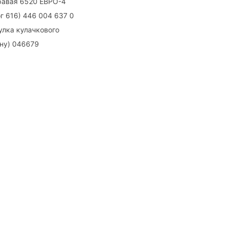
правая 6520 ЕВРО-4
г 616) 446 004 637 0
улка кулачкового
ону) 046679
воним!