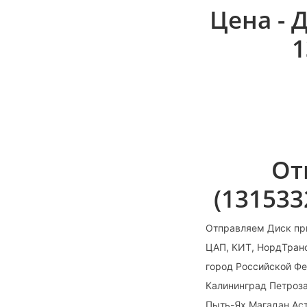
Цена - 
1
От
(131533
Отправляем Диск пр
ЦАП, КИТ, НордТранс
город Российской Фе
Калининград Петроза
Пыть-Ях Магадан Ас