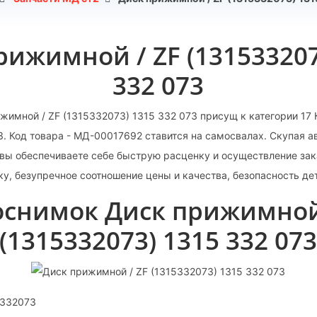
рижимной / ZF (131533207
332 073
жимной / ZF (1315332073) 1315 332 073 присущ к категории 17 
3. Код товара - МД-00017692 ставится на самосвалах. Скупая 
вы обеспечиваете себе быструю расценку и осуществление зак
у, безупречное соотношение цены и качества, безопасность де
снимок Диск прижимной
(1315332073) 1315 332 07
5332073