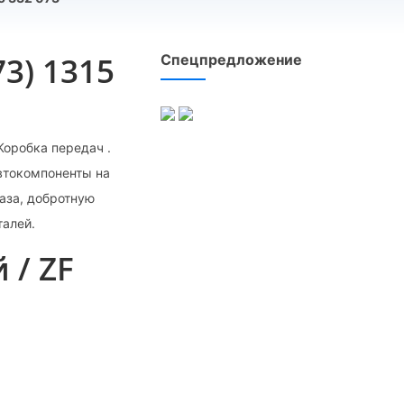
3) 1315
Спецпредложение
Коробка передач .
автокомпоненты на
аза, добротную
талей.
 / ZF
3