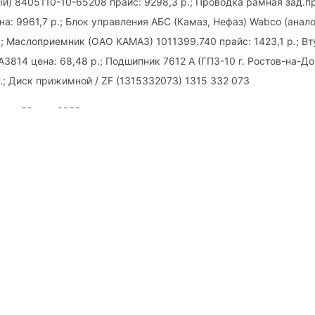
ый) 8405110-10-65208 прайс: 9298,3 р.; Проводка рамная зад.
а: 9961,7 р.; Блок управления АБС (Камаз, Нефаз) Wabco (анало
.; Маслоприемник (ОАО КАМАЗ) 1011399.740 прайс: 1423,1 р.; Вт
 А3814 цена: 68,48 р.; Подшипник 7612 А (ГПЗ-10 г. Ростов-на-Д
р.; Диск прижимной / ZF (1315332073) 1315 332 073
ась 22 мая 2023 года
цы:
оста КАМАЗ 53605 31 зубьев
вопросы? Оставьте заявку, мы перез