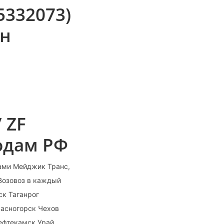
5332073)
йн
 ZF
родам РФ
ами Мейджик Транс,
 Возовоз в каждый
ск Таганрог
расногорск Чехов
ефтекамск Урай