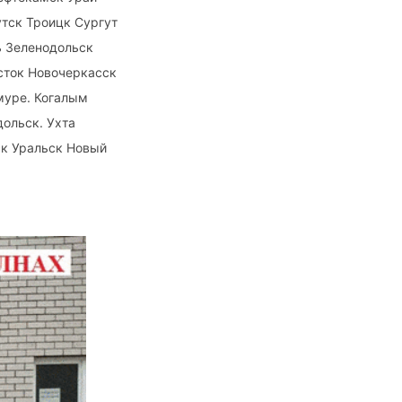
тск Троицк Сургут
 Зеленодольск
сток Новочеркасск
муре. Когалым
ольск. Ухта
к Уральск Новый