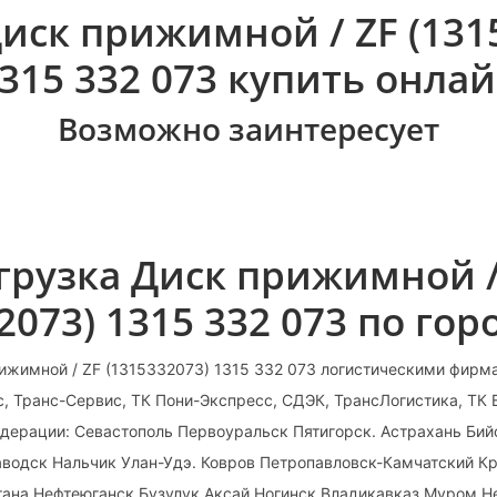
Диск прижимной / ZF (131
315 332 073 купить онла
Возможно заинтересует
грузка Диск прижимной /
2073) 1315 332 073 по го
ижимной / ZF (1315332073) 1315 332 073 логистическими фирм
, Транс-Сервис, ТК Пони-Экспресс, СДЭК, ТрансЛогистика, ТК
дерации: Севастополь Первоуральск Пятигорск. Астрахань Бий
водск Нальчик Улан-Удэ. Ковров Петропавловск-Камчатский К
тана Нефтеюганск Бузулук Аксай Ногинск Владикавказ Муром Н