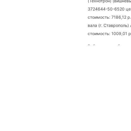
(Технотрон) (вишнев
3724644-50-6520 цен
стоимость: 7186,12 р
вала (г. Ставрополь)
стоимость: 1009,01 
Вебстраница обновил
Аналогичные страни
редуктор заднего м
Раздатка КАМАЗ
14-1703214
Есть 