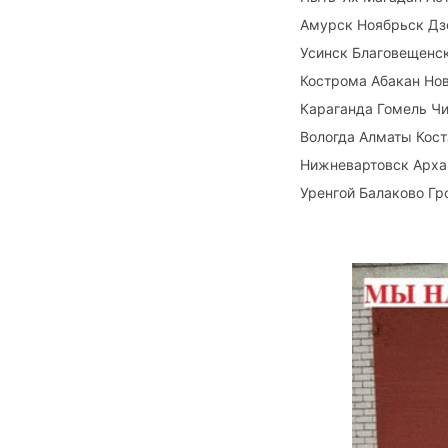
Амурск Ноябрьск Дз
Усинск Благовещенс
Кострома Абакан Но
Караганда Гомель Чи
Вологда Алматы Кос
Нижневартовск Арха
Уренгой Балаково Гро