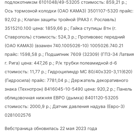
подлокотником 6101048/49-53205 стоимость: 859,21 р.;
Ось тормозной колодки (ОАО КАМАЗ) 3501107-5320 прайс:
92,02 р.; Клапан защиты тройной (РААЗ г. Рославль)
3515210.100 цена: 1859,66 р.; Гайка ступицы 8тн (г.
Ставрополь) стоимость: 524,3 р.; Противовес передний
(ОАО КАМАЗ) (взамен 740.1005026-10) 1005026.740.21
прайс: 1598,58 р.; Подшипник 7609 (32309) (ГПЗ-34 Латвия
г. Рига) цена: 447,26 р.; Р/к трубки полеамидной d-6
стоимость: 11,77 р.; Гидроцилиндр МС 80/40х320-3,11(620)
(Гидросила) прайс: 7781,04 р.; Держатель декоративного
знака (Технотрон) 8416045-10-5490 цена: 920,2 р.; Панель
облицовочная нижняя ЕВРО (дымка) 8401120-53205
стоимость: 2000,9 р.; Датчик давления надува (Евро-3)
0281002576
Вебстраница обновилась 22 мая 2023 года