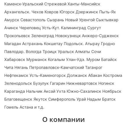
Каменск-Уральский Стрежевой Ханты-Мансийск
Архангельск. Чехов Ковров Югорск Дзержинск Пыть-Ях
Амурск Севастополь Сызрань Новый Уренгой Сыктывкар
Ачинск Череповец Усть-Кут. Калининград Сургут
Прокопьевск Зеленоград Новокузнецк Анжеро-Судженск
Магадан Астрахань Кокшетау Подольск. Атырау Гродно
Павлодар. Вологда Троицк Уральск Алматы Сочи
Хабаровск Мурманск Когалым Улан-Удэ. Муром Батайск
Чита Нягань Петропавловск-Камчатский Таганрог
Нефтекамск Усть-Каменогорск Должанск Абакан Кострома
Зеленодольск Бузулук Гагарин Нижневартовск Ногинск
Караганда Нальчик Аксай Ухта Южно-Сахалинск Ноябрьск
Благовещенск Якутск Симферополь Урай Надым Братск
Гомель Астана и т.д.
О компании