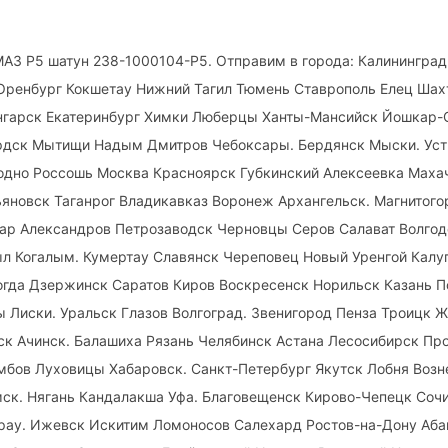
АЗ Р5 шатун 238-1000104-Р5. Отправим в города: Калинингра
Оренбург Кокшетау Нижний Тагил Тюмень Ставрополь Елец Шах
Ангарск Екатеринбург Химки Люберцы Ханты-Мансийск Йошкар-
рдск Мытищи Надым Дмитров Чебоксары. Бердянск Мыски. Ус
одно Россошь Москва Красноярск Губкинский Алексеевка Маха
яновск Таганрог Владикавказ Воронеж Архангельск. Магнитого
ар Александров Петрозаводск Черновцы Серов Салават Волго
л Когалым. Кумертау Славянск Череповец Новый Уренгой Калу
огда Дзержинск Саратов Киров Воскресенск Норильск Казань 
Лиски. Уральск Глазов Волгоград. Звенигород Пенза Троицк Ж
к Ачинск. Балашиха Рязань Челябинск Астана Лесосибирск Пр
мбов Луховицы Хабаровск. Санкт-Петербург Якутск Лобня Возн
ск. Нягань Кандалакша Уфа. Благовещенск Кирово-Чепецк Соч
ырау. Ижевск Искитим Ломоносов Салехард Ростов-на-Дону Аба