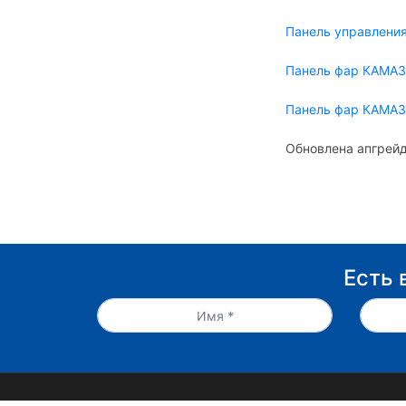
Панель управлени
Панель фар КАМА
Панель фар КАМАЗ
Обновлена апгрейд
Есть 