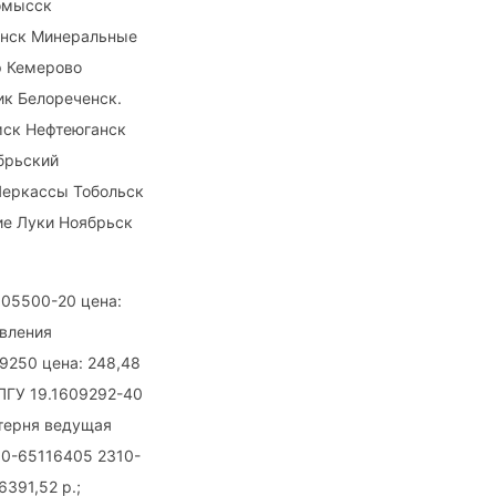
омысск
анск Минеральные
р Кемерово
ик Белореченск.
мск Нефтеюганск
брьский
Черкассы Тобольск
ие Луки Ноябрьск
005500-20 цена:
авления
09250 цена: 248,48
 ПГУ 19.1609292-40
стерня ведущая
10-65116405 2310-
391,52 р.;