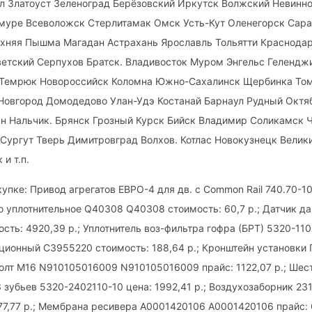
л Златоуст Зеленоград Берёзовский Иркутск Волжский Невинн
муре Всеволожск Стерлитамак Омск Усть-Кут Оленегорск Сар
хняя Пышма Магадан Астрахань Ярославль Тольятти Краснода
етский Серпухов Братск. Владивосток Муром Энгельс Гелендж
 Темрюк Новороссийск Коломна Южно-Сахалинск Щербинка То
 Новгород Домодедово Улан-Удэ Костанай Барнаул Рудный Октя
н Нальчик. Брянск Грозный Курск Бийск Владимир Соликамск 
Сургут Тверь Димитровград Волхов. Котлас Новокузнецк Велик
и т.п.
упке: Привод агрегатов ЕВРО-4 для дв. с Common Rail 740.70-1
цо уплотнительное Q40308 Q40308 стоимость: 60,7 р.; Датчик д
сть: 4920,39 р.; Уплотнитель воз-фильтра гофра (БРТ) 5320-11
ационный C3955220 стоимость: 188,64 р.; Кронштейн установки
 Болт М16 N910105016009 N910105016009 прайс: 1122,07 р.; Ше
 зубьев 5320-2402110-10 цена: 1992,41 р.; Воздухозаборник 23
77,77 р.; Мембрана ресивера A0001420106 A0001420106 прайс: 6