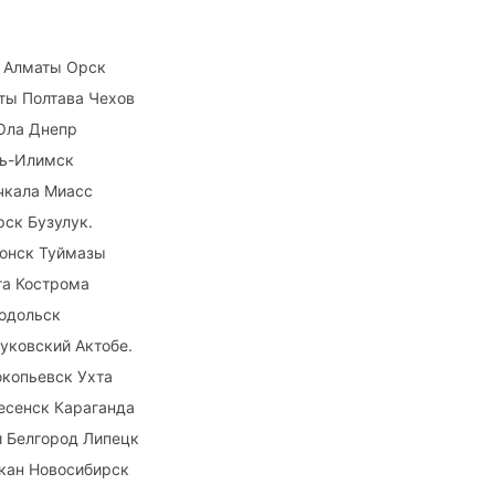
д Алматы Орск
ты Полтава Чехов
Ола Днепр
ть-Илимск
чкала Миасс
рск Бузулук.
донск Туймазы
га Кострома
Подольск
уковский Актобе.
окопьевск Ухта
есенск Караганда
и Белгород Липецк
кан Новосибирск