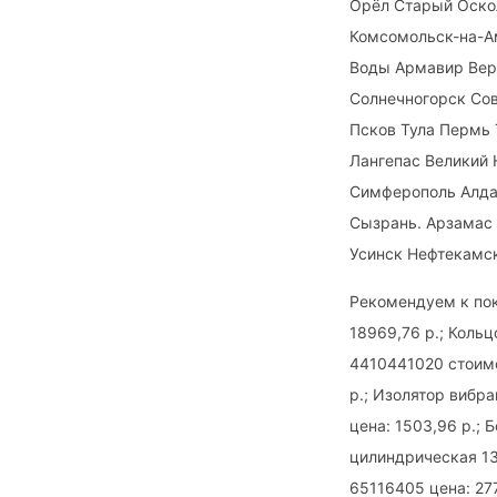
Орёл Старый Оско
Комсомольск-на-А
Воды Армавир Вер
Солнечногорск Сов
Псков Тула Пермь
Лангепас Великий
Симферополь Алда
Сызрань. Арзамас 
Усинск Нефтекамск 
Рекомендуем к пок
18969,76 р.; Коль
4410441020 стоимо
р.; Изолятор вибр
цена: 1503,96 р.;
цилиндрическая 13
65116405 цена: 27