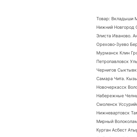
Товар: Вкладыши М
Нижний Новгород 
Элиста Иваново. 
Орехово-Зуево Бе
Мурманск Клин Гр
Петропавловск Уль
Чернигов Сыктывк
Самара Чита. Кызы
Новочеркасск Вол
Набережные Челны 
Смоленск Уссурийс
Нижневартовск Та
Мирный Волоколам
Курган Асбест Ат