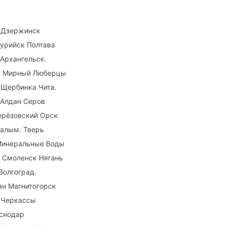
: Дзержинск
урийск Полтава
Архангельск.
аз Мирный Люберцы
 Щербинка Чита.
 Алдан Серов
ерёзовский Орск
галым. Тверь
 Минеральные Воды
 Смоленск Нягань
Волгоград.
ан Магнитогорск
т Черкассы
аснодар