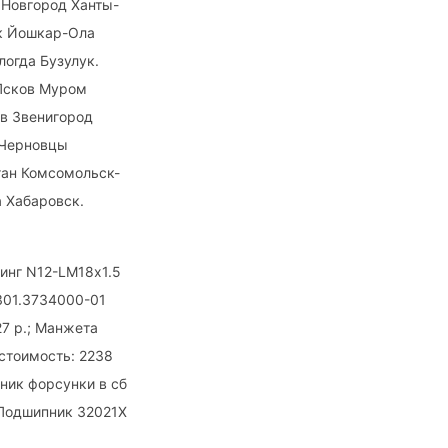
 Новгород Ханты-
ск Йошкар-Ола
огда Бузулук.
Псков Муром
в Звенигород
 Черновцы
ган Комсомольск-
 Хабаровск.
тинг N12-LM18х1.5
301.3734000-01
27 р.; Манжета
 стоимость: 2238
мник форсунки в сб
; Подшипник 32021Х