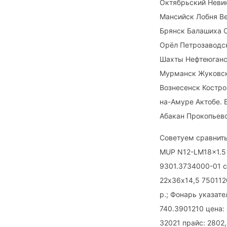
Октябрьский Неви
Мансийск Лобня Ве
Брянск Балашиха 
Орёл Петрозаводс
Шахты Нефтеюганс
Мурманск Жуковск
Вознесенск Костро
на-Амуре Актобе. 
Абакан Прокопьевс
Советуем сравнить
MUP N12-LM18x1.5 
9301.3734000-01 с
22х36х14,5 750112
р.; Фонарь указате
740.3901210 цена:
32021 прайс: 2802,