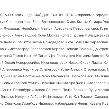
ЕЛАЗ Р0 шатун. (дв.840) ДЗВ.840-1000104. Отправим в города
ргут Солнечногорск Елец Благовещенск Омск Кызыл Самара Усс
к Луховицы Челябинск Ачинск. Астрахань Петропавловск Клин 
осибирск Александров Сочи Москва Котлас Грозный Владикавк
льяновск Тольятти Чехов Домодедово Ухта Туймазы Череповец
ша Димитровград Всеволожск Кирово-Чепецк Тюмень Дмитров
станай Томск Нижний Тагил Уфа. Геленджик Искитим Волхов. Б
ый Оскол Новороссийск Нижневартовск Новосибирск Лиски. Ко
й Алексеевка Чернигов Оленегорск Усть-Илимск Стерлитамак
 Надым Пермь Ростов-на-Дону Махачкала Волоколамск. Мытищи
к Новый Уренгой Усинск Верхняя Пышма Уральск Симферополь 
 Санкт-Петербург Ижевск Лангепас Пенза Великие Луки Магад
 Энгельс Иркутск Асбест Нефтекамск Усть-Кут Темрюк Салава
ир Серпухов Улан-Удэ Иваново. Набережные Челны Казань Кр