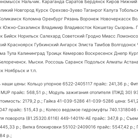
нномысск Нальчик. Караганда Саратов Бердянск Киров Нижний
ликий Новгород Курск Орехово-Зуево Таганрог Калуга Тоболь
Соликамск Коломна Оренбург Рязань Воронеж Новочеркасск Вол
к Южно-Сахалинск Владимир Владивосток Кокшетау Сызрань. 
к Бийск Норильск Салехард Советский Гродно Миасс Ломоносо
ий Красноярск Губкинский Ангарск Элиста Тамбов Волгодонск
ма Тула Калининград Троицк Кемерово Воскресенск Днепр Кур
Белореченск. Мыски. Россошь Саранск Подольск Алматы Астана
к Ноябрьск и т.п.
 наши цены: Кольцо упорное 6522-2405117 прайс: 241,36 р.; Фи
MUP прайс: 568,51 р.; Модуль зажигания отопителя (ПЖД 30) 9
тоимость: 2179,2 р.; Гайка 41-039-5286 41-039-5286 цена: 541,
047 прайс: 515,43 р.; Колесо ведомое гидромуфты 740.1318046
ля поворота (81.25320.6116) 449-1401N-AE прайс: 347,8 р.; Съе
 445,33 р.; Вилка блокировки 55102-2409016 прайс: 5547,42 р.
84 р.;