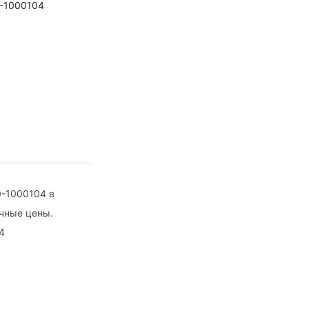
0-1000104
0-1000104 в
ичные цены.
4