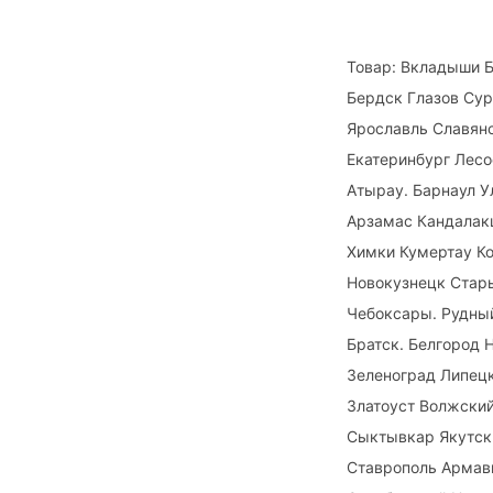
Товар: Вкладыши Б
Бердск Глазов Су
Ярославль Славянс
Екатеринбург Лес
Атырау. Барнаул У
Арзамас Кандалак
Химки Кумертау Ко
Новокузнецк Стар
Чебоксары. Рудны
Братск. Белгород
Зеленоград Липец
Златоуст Волжский
Сыктывкар Якутск
Ставрополь Армав