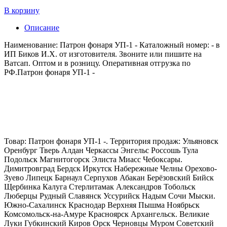
В корзину
Описание
Наименование: Патрон фонаря УП-1 - Каталожный номер: - в
ИП Биков И.Х. от изготовителя. Звоните или пишите на
Ватсап. Оптом и в розницу. Оперативная отгрузка по
РФ.Патрон фонаря УП-1 -
Товар: Патрон фонаря УП-1 -. Территория продаж: Ульяновск
Оренбург Тверь Алдан Черкассы Энгельс Россошь Тула
Подольск Магнитогорск Элиста Миасс Чебоксары.
Димитровград Бердск Иркутск Набережные Челны Орехово-
Зуево Липецк Барнаул Серпухов Абакан Берёзовский Бийск
Щербинка Калуга Стерлитамак Александров Тобольск
Люберцы Рудный Славянск Уссурийск Надым Сочи Мыски.
Южно-Сахалинск Краснодар Верхняя Пышма Ноябрьск
Комсомольск-на-Амуре Красноярск Архангельск. Великие
Луки Губкинский Киров Орск Черновцы Муром Советский