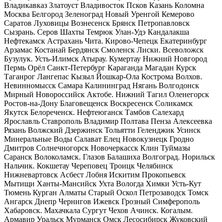
Владикавказ Златоуст Владивосток Псков Казань Коломна
Москва Белгород Зеленоград Новый Уренгой Кемерово
Саратов Луховицы Вознесенск Брянск Петропавловск
Сызрань. Серов Шахты Темрюк Улан-Удэ Кандалакша
Нефтекамск Астрахань Чита. Кирово-Чепецк Екатеринбург
Арзамас Костанай Бердянск Смоленск Лиски. Всеволожск
Бузулук. Усть-Илимск Атырау. Кумертау Нижний Новгород
Пермь Орёл Санкт-Петербург Караганда Магадан Курск
Таганрог Лангепас Кызыл Йошкар-Ола Кострома Волхов.
Невинномысск Самара Калининград Нягань Волгодонск
Мирный Новороссийск Актобе. Нижний Тагил Оленегорск
Ростов-на-Дону Благовещенск Воскресенск Соликамск
Якутск Белореченск. Нефтеюганск Тамбов Салехард
Ярославль Ставрополь Владимир Полтава Пенза Алексеевка
Рязань Волжский Дзержинск Тольятти Геленджик Усинск
Минеральные Воды Салават Елец Новокузнецк Гродно
Дмитров Солнечногорск Новочеркасск Клин Туймазы
Саранск Волоколамск. Глазов Балашиха Волгоград. Норильск
Нальчик. Кокшетау Череповец Троицк Челябинск
Нижневартовск Асбест Лобня Искитим Прокопьевск
Мытищи Ханты-Мансийск Ухта Вологда Химки Усть-Кут
Тюмень Курган Алматы Старый Оскол Петрозаводск Томск
Ангарск Днепр Чернигов Ижевск Грозный Симферополь
Хабаровск. Махачкала Сургут Чехов Ачинск. Когалым.
Армавир Уральск Мурманск Омск Лесосибирск Жуковский