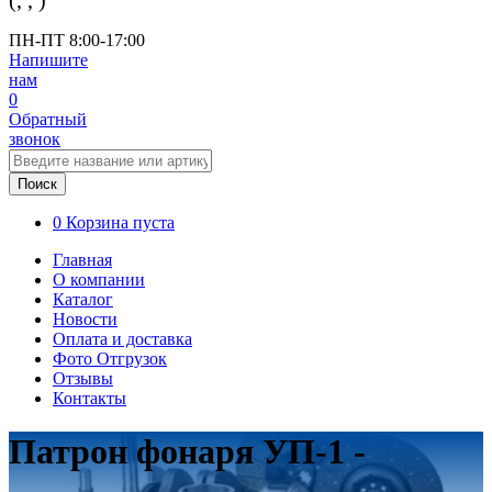
(
,
,
)
ПН-ПТ 8:00-17:00
Напишите
нам
0
Обратный
звонок
Поиск
0
Корзина пуста
Главная
О компании
Каталог
Новости
Оплата и доставка
Фото Отгрузок
Отзывы
Контакты
Патрон фонаря УП-1 -