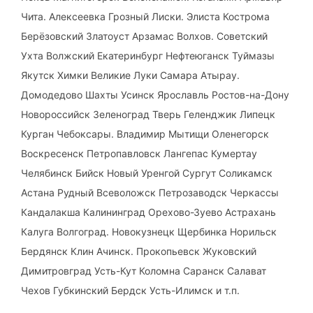
Чита. Алексеевка Грозный Лиски. Элиста Кострома
Берёзовский Златоуст Арзамас Волхов. Советский
Ухта Волжский Екатеринбург Нефтеюганск Туймазы
Якутск Химки Великие Луки Самара Атырау.
Домодедово Шахты Усинск Ярославль Ростов-на-Дону
Новороссийск Зеленоград Тверь Геленджик Липецк
Курган Чебоксары. Владимир Мытищи Оленегорск
Воскресенск Петропавловск Лангепас Кумертау
Челябинск Бийск Новый Уренгой Сургут Соликамск
Астана Рудный Всеволожск Петрозаводск Черкассы
Кандалакша Калининград Орехово-Зуево Астрахань
Калуга Волгоград. Новокузнецк Щербинка Норильск
Бердянск Клин Ачинск. Прокопьевск Жуковский
Димитровград Усть-Кут Коломна Саранск Салават
Чехов Губкинский Бердск Усть-Илимск и т.п.