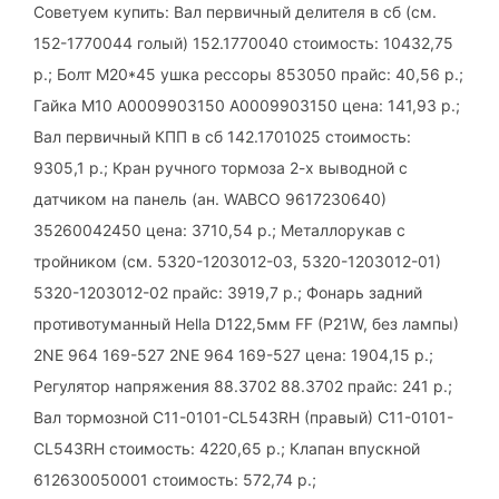
Советуем купить: Вал первичный делителя в сб (см.
152-1770044 голый) 152.1770040 стоимость: 10432,75
р.; Болт М20*45 ушка рессоры 853050 прайс: 40,56 р.;
Гайка М10 A0009903150 A0009903150 цена: 141,93 р.;
Вал первичный КПП в сб 142.1701025 стоимость:
9305,1 р.; Кран ручного тормоза 2-х выводной с
датчиком на панель (ан. WABCO 9617230640)
35260042450 цена: 3710,54 р.; Металлорукав с
тройником (см. 5320-1203012-03, 5320-1203012-01)
5320-1203012-02 прайс: 3919,7 р.; Фонарь задний
противотуманный Hella D122,5мм FF (P21W, без лампы)
2NE 964 169-527 2NE 964 169-527 цена: 1904,15 р.;
Регулятор напряжения 88.3702 88.3702 прайс: 241 р.;
Вал тормозной C11-0101-CL543RH (правый) C11-0101-
CL543RH стоимость: 4220,65 р.; Клапан впускной
612630050001 стоимость: 572,74 р.;