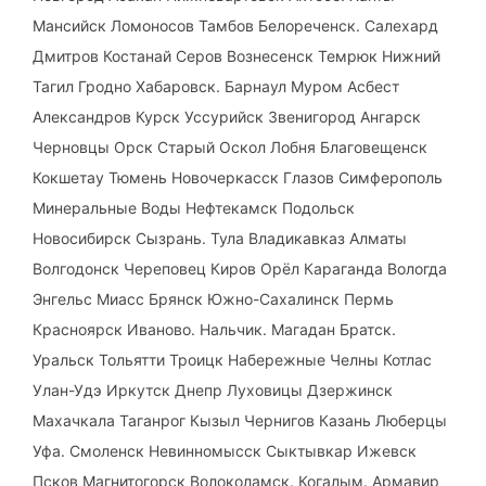
Мансийск Ломоносов Тамбов Белореченск. Салехард
Дмитров Костанай Серов Вознесенск Темрюк Нижний
Тагил Гродно Хабаровск. Барнаул Муром Асбест
Александров Курск Уссурийск Звенигород Ангарск
Черновцы Орск Старый Оскол Лобня Благовещенск
Кокшетау Тюмень Новочеркасск Глазов Симферополь
Минеральные Воды Нефтекамск Подольск
Новосибирск Сызрань. Тула Владикавказ Алматы
Волгодонск Череповец Киров Орёл Караганда Вологда
Энгельс Миасс Брянск Южно-Сахалинск Пермь
Красноярск Иваново. Нальчик. Магадан Братск.
Уральск Тольятти Троицк Набережные Челны Котлас
Улан-Удэ Иркутск Днепр Луховицы Дзержинск
Махачкала Таганрог Кызыл Чернигов Казань Люберцы
Уфа. Смоленск Невинномысск Сыктывкар Ижевск
Псков Магнитогорск Волоколамск. Когалым. Армавир