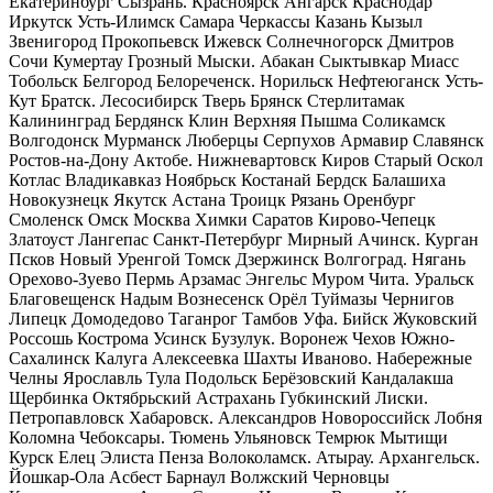
Екатеринбург Сызрань. Красноярск Ангарск Краснодар
Иркутск Усть-Илимск Самара Черкассы Казань Кызыл
Звенигород Прокопьевск Ижевск Солнечногорск Дмитров
Сочи Кумертау Грозный Мыски. Абакан Сыктывкар Миасс
Тобольск Белгород Белореченск. Норильск Нефтеюганск Усть-
Кут Братск. Лесосибирск Тверь Брянск Стерлитамак
Калининград Бердянск Клин Верхняя Пышма Соликамск
Волгодонск Мурманск Люберцы Серпухов Армавир Славянск
Ростов-на-Дону Актобе. Нижневартовск Киров Старый Оскол
Котлас Владикавказ Ноябрьск Костанай Бердск Балашиха
Новокузнецк Якутск Астана Троицк Рязань Оренбург
Смоленск Омск Москва Химки Саратов Кирово-Чепецк
Златоуст Лангепас Санкт-Петербург Мирный Ачинск. Курган
Псков Новый Уренгой Томск Дзержинск Волгоград. Нягань
Орехово-Зуево Пермь Арзамас Энгельс Муром Чита. Уральск
Благовещенск Надым Вознесенск Орёл Туймазы Чернигов
Липецк Домодедово Таганрог Тамбов Уфа. Бийск Жуковский
Россошь Кострома Усинск Бузулук. Воронеж Чехов Южно-
Сахалинск Калуга Алексеевка Шахты Иваново. Набережные
Челны Ярославль Тула Подольск Берёзовский Кандалакша
Щербинка Октябрьский Астрахань Губкинский Лиски.
Петропавловск Хабаровск. Александров Новороссийск Лобня
Коломна Чебоксары. Тюмень Ульяновск Темрюк Мытищи
Курск Елец Элиста Пенза Волоколамск. Атырау. Архангельск.
Йошкар-Ола Асбест Барнаул Волжский Черновцы