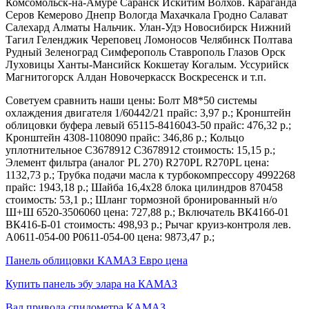
Комсомольск-на-Амуре Саранск Искитим Волхов. Караганда
Серов Кемерово Днепр Вологда Махачкала Гродно Салават
Салехард Алматы Нальчик. Улан-Удэ Новосибирск Нижний
Тагил Геленджик Череповец Ломоносов Челябинск Полтава
Рудный Зеленоград Симферополь Ставрополь Глазов Орск
Луховицы Ханты-Мансийск Кокшетау Когалым. Уссурийск
Магнитогорск Алдан Новочеркасск Воскресенск и т.п.
Советуем сравнить наши цены: Болт М8*50 системы
охлаждения двигателя 1/60442/21 прайс: 3,97 р.; Кронштейн
облицовки буфера левый 65115-8416043-50 прайс: 476,32 р.;
Кронштейн 4308-1108090 прайс: 346,86 р.; Кольцо
уплотнительное C3678912 C3678912 стоимость: 15,15 р.;
Элемент фильтра (аналог PL 270) R270PL R270PL цена:
1132,73 р.; Трубка подачи масла к турбокомпрессору 4992268
прайс: 1943,18 р.; Шайба 16,4х28 блока цилиндров 870458
стоимость: 53,1 р.; Шланг тормозной бронированный н/о
Ш+Ш 6520-3506060 цена: 727,88 р.; Включатель ВК416б-01
ВК416-Б-01 стоимость: 498,93 р.; Рычаг круиз-контроля лев.
A0611-054-00 Р0611-054-00 цена: 9873,47 р.;
Панель облицовки КАМАЗ Евро цена
Купить панель эбу элара на КАМАЗ
Вал привода спидометра КАМАЗ