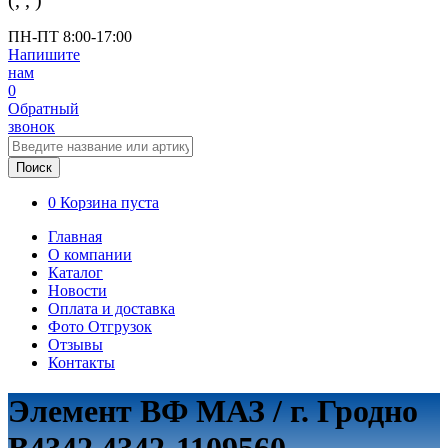
(
,
,
)
ПН-ПТ 8:00-17:00
Напишите
нам
0
Обратный
звонок
Поиск
0
Корзина пуста
Главная
О компании
Каталог
Новости
Оплата и доставка
Фото Отгрузок
Отзывы
Контакты
Элемент ВФ МАЗ / г. Гродно