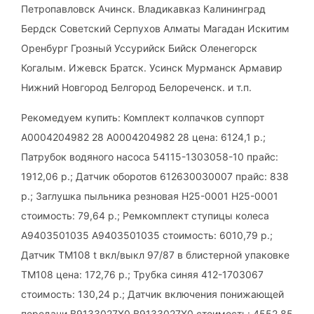
Петропавловск Ачинск. Владикавказ Калининград
Бердск Советский Серпухов Алматы Магадан Искитим
Оренбург Грозный Уссурийск Бийск Оленегорск
Когалым. Ижевск Братск. Усинск Мурманск Армавир
Нижний Новгород Белгород Белореченск. и т.п.
Рекомедуем купить: Комплект колпачков суппорт
A0004204982 28 A0004204982 28 цена: 6124,1 р.;
Патрубок водяного насоса 54115-1303058-10 прайс:
1912,06 р.; Датчик оборотов 612630030007 прайс: 838
р.; Заглушка пыльника резновая H25-0001 H25-0001
стоимость: 79,64 р.; Ремкомплект ступицы колеса
A9403501035 A9403501035 стоимость: 6010,79 р.;
Датчик ТМ108 t вкл/выкл 97/87 в блистерной упаковке
ТМ108 цена: 172,76 р.; Трубка синяя 412-1703067
стоимость: 130,24 р.; Датчик включения понижающей
передачи В9133027Х0 B9133027X0 стоимость: 4552,85