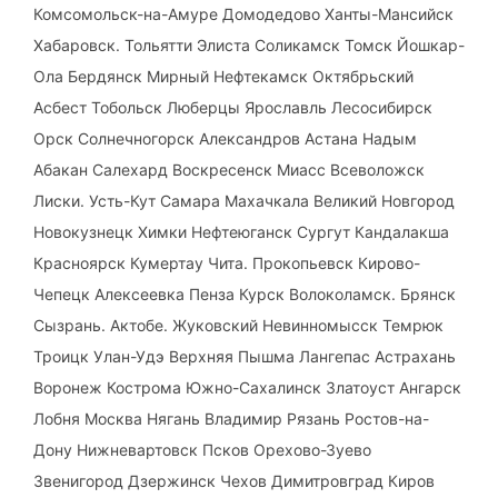
Комсомольск-на-Амуре Домодедово Ханты-Мансийск
Хабаровск. Тольятти Элиста Соликамск Томск Йошкар-
Ола Бердянск Мирный Нефтекамск Октябрьский
Асбест Тобольск Люберцы Ярославль Лесосибирск
Орск Солнечногорск Александров Астана Надым
Абакан Салехард Воскресенск Миасс Всеволожск
Лиски. Усть-Кут Самара Махачкала Великий Новгород
Новокузнецк Химки Нефтеюганск Сургут Кандалакша
Красноярск Кумертау Чита. Прокопьевск Кирово-
Чепецк Алексеевка Пенза Курск Волоколамск. Брянск
Сызрань. Актобе. Жуковский Невинномысск Темрюк
Троицк Улан-Удэ Верхняя Пышма Лангепас Астрахань
Воронеж Кострома Южно-Сахалинск Златоуст Ангарск
Лобня Москва Нягань Владимир Рязань Ростов-на-
Дону Нижневартовск Псков Орехово-Зуево
Звенигород Дзержинск Чехов Димитровград Киров