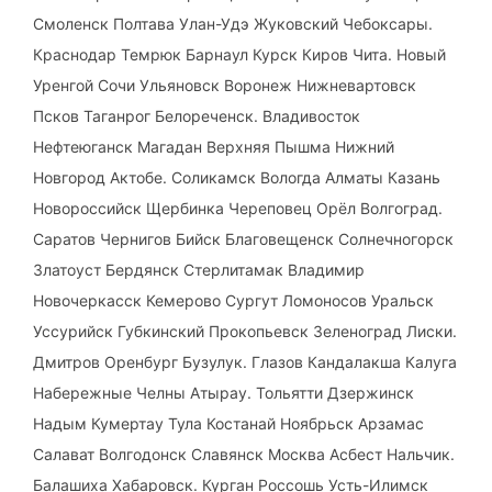
Смоленск Полтава Улан-Удэ Жуковский Чебоксары.
Краснодар Темрюк Барнаул Курск Киров Чита. Новый
Уренгой Сочи Ульяновск Воронеж Нижневартовск
Псков Таганрог Белореченск. Владивосток
Нефтеюганск Магадан Верхняя Пышма Нижний
Новгород Актобе. Соликамск Вологда Алматы Казань
Новороссийск Щербинка Череповец Орёл Волгоград.
Саратов Чернигов Бийск Благовещенск Солнечногорск
Златоуст Бердянск Стерлитамак Владимир
Новочеркасск Кемерово Сургут Ломоносов Уральск
Уссурийск Губкинский Прокопьевск Зеленоград Лиски.
Дмитров Оренбург Бузулук. Глазов Кандалакша Калуга
Набережные Челны Атырау. Тольятти Дзержинск
Надым Кумертау Тула Костанай Ноябрьск Арзамас
Салават Волгодонск Славянск Москва Асбест Нальчик.
Балашиха Хабаровск. Курган Россошь Усть-Илимск