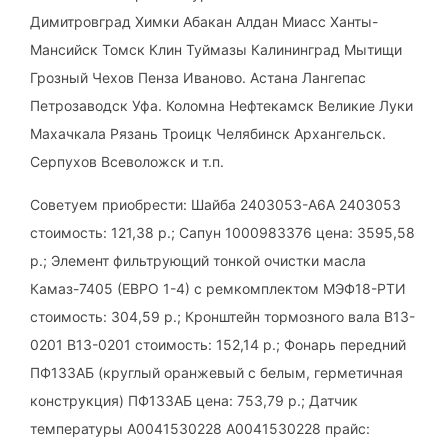
Димитровград Химки Абакан Алдан Миасс Ханты-
Мансийск Томск Клин Туймазы Калининград Мытищи
Грозный Чехов Пенза Иваново. Астана Лангепас
Петрозаводск Уфа. Коломна Нефтекамск Великие Луки
Махачкала Рязань Троицк Челябинск Архангельск.
Серпухов Всеволожск и т.п.
Советуем приобрести: Шайба 2403053-A6A 2403053
стоимость: 121,38 р.; Сапун 1000983376 цена: 3595,58
р.; Элемент фильтрующий тонкой очистки масла
Камаз-7405 (ЕВРО 1-4) с ремкомплектом МЭФ18-РТИ
стоимость: 304,59 р.; Кронштейн тормозного вала B13-
0201 B13-0201 стоимость: 152,14 р.; Фонарь передний
ПФ133АБ (круглый оранжевый с белым, герметичная
конструкция) ПФ133АБ цена: 753,79 р.; Датчик
температуры A0041530228 A0041530228 прайс: