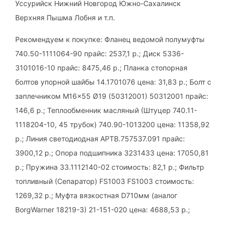
Уссурийск Нижний Новгород Южно-Сахалинск
Верхняя Пышма Лобня и т.п.
Рекомендуем к покупке: Фланец ведомой полумуфты
740.50-1111064-90 прайс: 2537,1 р.; Диск 5336-
3101016-10 прайс: 8475,46 р.; Планка стопорная
болтов упорной шайбы 14.1701076 цена: 31,83 р.; Болт с
заплечником M16x55 Ø19 (50312001) 50312001 прайс:
146,6 р.; Теплообменник масляный (Штуцер 740.11-
1118204-10, 45 трубок) 740.90-1013200 цена: 11358,92
р.; Линия светодиодная АРТВ.757537.091 прайс:
3900,12 р.; Опора подшипника 3231433 цена: 17050,81
р.; Пружина 33.1112140-02 стоимость: 82,1 р.; Фильтр
топливный (Сепаратор) FS1003 FS1003 стоимость:
1269,32 р.; Муфта вязкостная D710мм (аналог
BorgWarner 18219-3) 21-151-020 цена: 4688,53 р.;