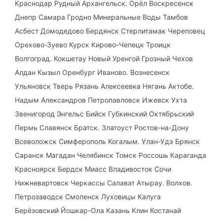
Краснодар Рудный Архангельск. Орёл Воскресенск
Днепр Самара Гродно Минеральные Воды Тамбов
Асбест Домодедово Бердянск Стерлитамак Череповец
Орехово-Зуево Курск Кирово-Чепецк Троицк
Волгоград. Кокшетау Новый Уренгой Грозный Чехов
Алдан Кызыл Оренбург Иваново. Вознесенск
Ульяновск Тверь Рязань Алексеевка Нягань Актобе.
Надым Александров Петропавловск Ижевск Ухта
Звенигород Энгельс Бийск Губкинский Октябрьский
Пермь Славянск Братск. Златоуст Ростов-на-Дону
Всеволожск Симферополь Когалым. Улан-Удэ Брянск
Саранск Магадан Челябинск Томск Россошь Караганда
Красноярск Бердск Миасс Владивосток Сочи
Нижневартовск Черкассы Салават Атырау. Волхов.
Петрозаводск Смоленск Луховицы Калуга
Берёзовский Йошкар-Ола Казань Клин Костанай