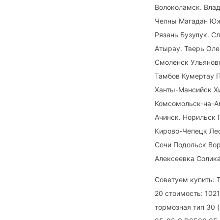
Волоколамск. Вла
Челны Магадан Юж
Рязань Бузулук. С
Атырау. Тверь Ол
Смоленск Ульянов
Тамбов Кумертау 
Ханты-Мансийск Х
Комсомольск-на-А
Ачинск. Норильск
Кирово-Чепецк Ле
Сочи Подольск Во
Алексеевка Солика
Советуем купить: 
20 стоимость: 1021
тормозная тип 30 