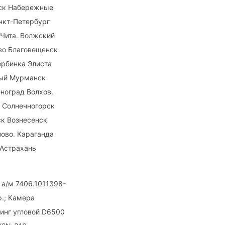
сск Набережные
нкт-Петербург
 Чита. Волжский
во Благовещенск
рбинка Элиста
ный Мурманск
ноград Волхов.
 Солнечногорск
ск Вознесенск
ово. Караганда
 Астрахань
 а/м 7406.1011398-
р.; Камера
тинг угловой D6500