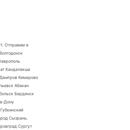
01. Отправим в
 Волгодонск
таврополь
ват Кандалакша
 Дмитров Кемерово
пьевск Абакан
больск Бердянск
на-Дону
 Губкинский
ород Сызрань.
тровград Сургут