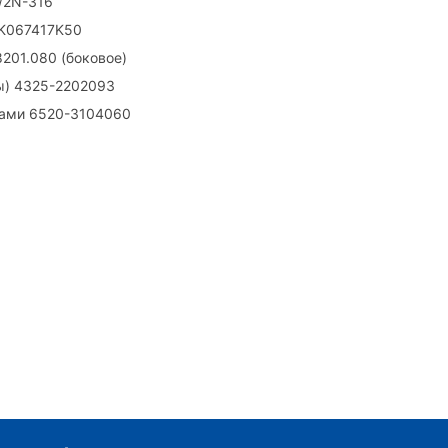
/2N-316
 K067417K50
8201.080 (боковое)
ры) 4325-2202093
етами 6520-3104060