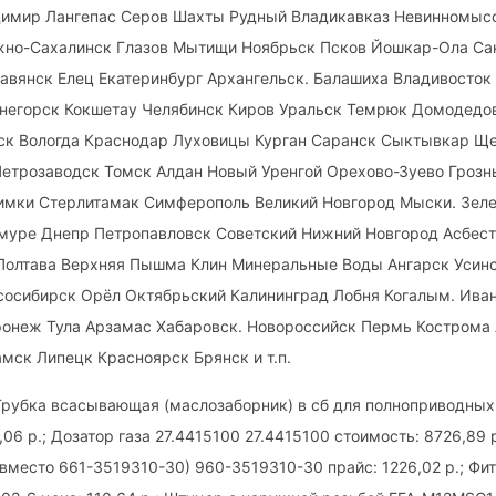
димир Лангепас Серов Шахты Рудный Владикавказ Невинномы
но-Сахалинск Глазов Мытищи Ноябрьск Псков Йошкар-Ола Са
лавянск Елец Екатеринбург Архангельск. Балашиха Владивосток
енегорск Кокшетау Челябинск Киров Уральск Темрюк Домодедо
ск Вологда Краснодар Луховицы Курган Саранск Сыктывкар Ще
Петрозаводск Томск Алдан Новый Уренгой Орехово-Зуево Гроз
имки Стерлитамак Симферополь Великий Новгород Мыски. Зеле
муре Днепр Петропавловск Советский Нижний Новгород Асбест
 Полтава Верхняя Пышма Клин Минеральные Воды Ангарск Усин
сосибирск Орёл Октябрьский Калининград Лобня Когалым. Иван
ронеж Тула Арзамас Хабаровск. Новороссийск Пермь Кострома
мск Липецк Красноярск Брянск и т.п.
Трубка всасывающая (маслозаборник) в сб для полноприводных
,06 р.; Дозатор газа 27.4415100 27.4415100 стоимость: 8726,89 
(вместо 661-3519310-30) 960-3519310-30 прайс: 1226,02 р.; Фи