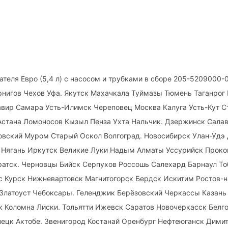
ателя Евро (5,4 л) с насосом и трубками в сборе 205-5209000-
рнигов Чехов Уфа. Якутск Махачкала Туймазы Тюмень Таганрог
авир Самара Усть-Илимск Череповец Москва Калуга Усть-Кут С
Астана Ломоносов Кызыл Пенза Ухта Нальчик. Дзержинск Сала
овский Муром Старый Оскол Волгоград. Новосибирск Улан-Удэ
 Нягань Иркутск Великие Луки Надым Алматы Уссурийск Проко
ратск. Черновцы Бийск Серпухов Россошь Салехард Барнаул То
с Курск Нижневартовск Магнитогорск Бердск Искитим Ростов-
Златоуст Чебоксары. Геленджик Берёзовский Черкассы Казань
 Коломна Лиски. Тольятти Ижевск Саратов Новочеркасск Белг
ецк Актобе. Звенигород Костанай Оренбург Нефтеюганск Дими