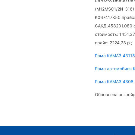
05-02-S D6500 05-
(M12MSC1/2N-316) 
K067417K50 прайс:
САКД.458201.080 с
стоимость: 1451,3
прайс: 2224,23 р.;
Рама КАМАЗ 4311
Рама автомобиля 
Рама КАМАЗ 4308
Обновлена апгрейд