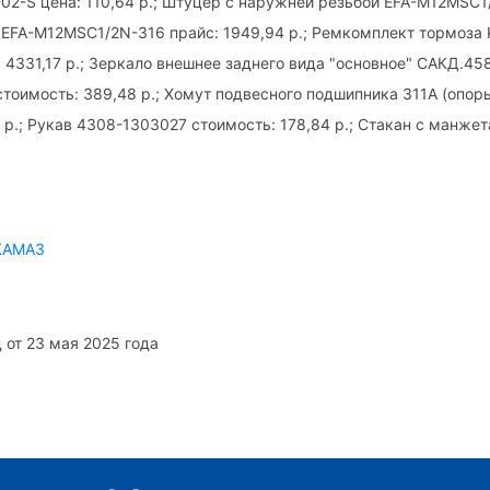
02-S цена: 110,64 р.; Штуцер с наружней резьбой EFA-M12MSC1
EFA-M12MSC1/2N-316 прайс: 1949,94 р.; Ремкомплект тормоза
 4331,17 р.; Зеркало внешнее заднего вида "основное" САКД.45
тоимость: 389,48 р.; Хомут подвесного подшипника 311А (опо
7 р.; Рукав 4308-1303027 стоимость: 178,84 р.; Стакан с манж
8
КАМАЗ
 от 23 мая 2025 года