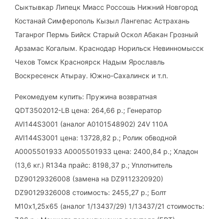
Сыктывкар Липецк Миасс Россошь Нижний Новгород
Костанай Симферополь Кызыл Лангепас Астрахань
Таганрог Пермь Бийск Старый Оскол Абакан Грозный
Арзамас Когалым. Краснодар Норильск Невинномысск
Чехов Томск Красноярск Надым Ярославль
Воскресенск Атырау. Южно-Сахалинск и т.п.
Рекомедуем купить: Пружина возвратная
QDT3502012-LB цена: 264,66 р.; Генератор
AVI144S3001 (аналог A0101548902) 24V 110A
AVI144S3001 цена: 13728,82 р.; Ролик обводной
A0005501933 A0005501933 цена: 2400,84 р.; Хладон
(13,6 кг.) R134а прайс: 8198,37 р.; Уплотнитель
DZ90129326008 (замена на DZ9112320920)
DZ90129326008 стоимость: 2455,27 р.; Болт
М10х1,25х65 (аналог 1/13437/29) 1/13437/21 стоимость: