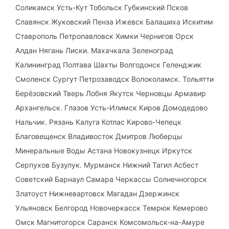
Соликамск Усть-Кут Тобольск Губкинский Псков
Славянск Жуковский Пенза Ижевск Балашиха Искитим
Ставрополь Петропавловск Химки Чернигов Орск
Алдан Нягань Лиски. Махачкала Зеленоград
Калининград Полтава Шахты Волгодонск Геленджик
Смоленск Сургут Петрозаводск Волоколамск. Тольятти
Берёзовский Тверь Лобня Якутск Черновцы Армавир
Архангельск. Глазов Усть-Илимск Киров Домодедово
Нальчик. Рязань Калуга Котлас Кирово-Чепецк
Благовещенск Владивосток Дмитров Люберцы
Минеральные Воды Астана Новокузнецк Иркутск
Серпухов Бузулук. Мурманск Нижний Тагил Асбест
Советский Барнаул Самара Черкассы Солнечногорск
Златоуст Нижневартовск Магадан Дзержинск
Ульяновск Белгород Новочеркасск Темрюк Кемерово
Омск Магнитогорск Саранск Комсомольск-на-Амуре