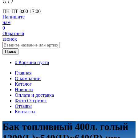
(
,
,
)
ПН-ПТ 8:00-17:00
Напишите
нам
0
Обратный
звонок
Поиск
0
Корзина пуста
Главная
О компании
Каталог
Новости
Оплата и доставка
Фото Отгрузок
Отзывы
Контакты
Бак топливный 400л. голый