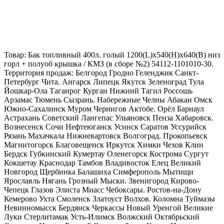
Товар: Бак топливный 400л. голый 1200(L)х540(H)х640(B) низ
горл + полуоб крышка / КМЗ (в сборе №2) 54112-1101010-30.
Территория продаж: Белгород Гродно Геленджик Санкт-
Петербург Чита. Ангарск Липецк Якутск Зеленоград Тула
Йошкар-Ола Таганрог Курган Нижний Тагил Россошь
Арзамас Тюмень Сызрань. Набережные Челны Абакан Омск
Южно-Сахалинск Муром Чернигов Актобе. Орёл Барнаул
Астрахань Советский Лангепас Ульяновск Пенза Хабаровск.
Вознесенск Сочи Нефтеюганск Усинск Саратов Уссурийск
Рязань Махачкала Нижневартовск Волгоград. Прокопьевск
Магнитогорск Благовещенск Иркутск Химки Чехов Клин
Бердск Губкинский Кумертау Оленегорск Кострома Сургут
Кокшетау Краснодар Тамбов Владивосток Елец Великий
Новгород Щербинка Балашиха Симферополь Мытищи
Ярославль Нягань Грозный Мыски. Звенигород Кирово-
Чепецк Глазов Элиста Миасс Чебоксары. Ростов-на-Дону
Кемерово Ухта Смоленск Златоуст Волхов. Коломна Туймазы
Невинномысск Бердянск Черкассы Новый Уренгой Великие
Луки Стерлитамак Усть-Илимск Волжский Октябрьский