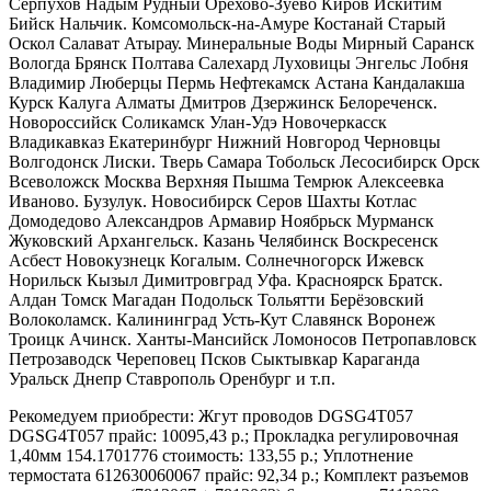
Серпухов Надым Рудный Орехово-Зуево Киров Искитим
Бийск Нальчик. Комсомольск-на-Амуре Костанай Старый
Оскол Салават Атырау. Минеральные Воды Мирный Саранск
Вологда Брянск Полтава Салехард Луховицы Энгельс Лобня
Владимир Люберцы Пермь Нефтекамск Астана Кандалакша
Курск Калуга Алматы Дмитров Дзержинск Белореченск.
Новороссийск Соликамск Улан-Удэ Новочеркасск
Владикавказ Екатеринбург Нижний Новгород Черновцы
Волгодонск Лиски. Тверь Самара Тобольск Лесосибирск Орск
Всеволожск Москва Верхняя Пышма Темрюк Алексеевка
Иваново. Бузулук. Новосибирск Серов Шахты Котлас
Домодедово Александров Армавир Ноябрьск Мурманск
Жуковский Архангельск. Казань Челябинск Воскресенск
Асбест Новокузнецк Когалым. Солнечногорск Ижевск
Норильск Кызыл Димитровград Уфа. Красноярск Братск.
Алдан Томск Магадан Подольск Тольятти Берёзовский
Волоколамск. Калининград Усть-Кут Славянск Воронеж
Троицк Ачинск. Ханты-Мансийск Ломоносов Петропавловск
Петрозаводск Череповец Псков Сыктывкар Караганда
Уральск Днепр Ставрополь Оренбург и т.п.
Рекомедуем приобрести: Жгут проводов DGSG4T057
DGSG4T057 прайс: 10095,43 р.; Прокладка регулировочная
1,40мм 154.1701776 стоимость: 133,55 р.; Уплотнение
термостата 612630060067 прайс: 92,34 р.; Комплект разъемов