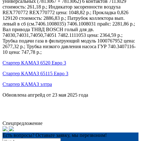
универсальных (7813067 + 7813062) 6 контактов 7113029
стоимость: 261,18 р.; Индикатор засоренности воздуха
REX770772 REX770772 цена: 1048,82 р.; Прокладка 0,826
129120 стоимость: 2886,83 р.; Патрубок коллектора вып.
левый в сб (см.7406.1008035) 7406.1008031 прайс: 2281,86 р.;
Вал привода ТНВД BOSCH голый для дв.
74030,74031,74050,74051 7482.1111053 цена: 2364,59 р.;
Трубка подачи газа в фильтрующий модуль 1000767952 цена:
2677,32 р.; Трубка низкого давления насоса ГУР 740.3407116-
10 цена: 747,78 р.;
Стартер КАМАЗ 6520 Евро 3
Стартер КАМАЗ 65115 Евро 3
Стартер КАМАЗ элтра
Обновлена апгрейд от 23 мая 2025 года
Спецпредложение
Есть вопросы? Оставьте заявку, мы перезвоним!