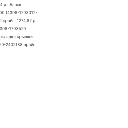
4 р.; Бачок
000 (4308-1203012-
 прайс: 1274,87 р.;
 4308-1703520
Прокладка крышки
520-2402188 прайс: