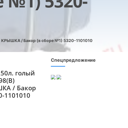
 №1) 5320-
 КРЫШКА / Бакор (в сборе №1) 5320-1101010
Спецпредложение
50л. голый
98(B)
КА / Бакор
0-1101010