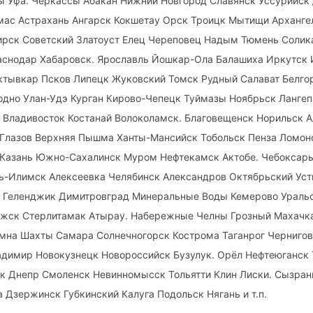
ы Уфа. Черкассы Абакан Нижний Новгород Славянск Уссурийск
мас Астрахань Ангарск Кокшетау Орск Троицк Мытищи Арханге
ирск Советский Златоуст Елец Череповец Надым Тюмень Солик
аснодар Хабаровск. Ярославль Йошкар-Ола Балашиха Иркутск 
тывкар Псков Липецк Жуковский Томск Рудный Салават Белгор
одно Улан-Удэ Курган Кирово-Чепецк Туймазы Ноябрьск Ланге
 Владивосток Костанай Волоколамск. Благовещенск Норильск 
 Глазов Верхняя Пышма Ханты-Мансийск Тобольск Пенза Ломон
 Казань Южно-Сахалинск Муром Нефтекамск Актобе. Чебоксары
ь-Илимск Алексеевка Челябинск Александров Октябрьский Усть
. Геленджик Димитровград Минеральные Воды Кемерово Ураль
жск Стерлитамак Атырау. Набережные Челны Грозный Махачка
омна Шахты Самара Солнечногорск Кострома Таганрог Чернигов
димир Новокузнецк Новороссийск Бузулук. Орёл Нефтеюганск 
 Днепр Смоленск Невинномысск Тольятти Клин Лиски. Сызрань
Дзержинск Губкинский Калуга Подольск Нягань и т.п.