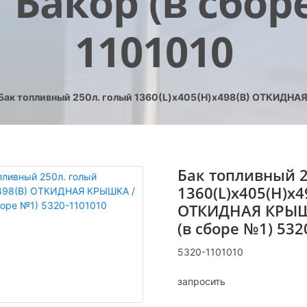
Бакор (в сборе
1101010
Бак топливный 250л. голый 1360(L)х405(H)х498(B) ОТКИДНАЯ
Бак топливный 2
1360(L)х405(H)х4
ОТКИДНАЯ КРЫШ
(в сборе №1) 532
5320-1101010
запросить