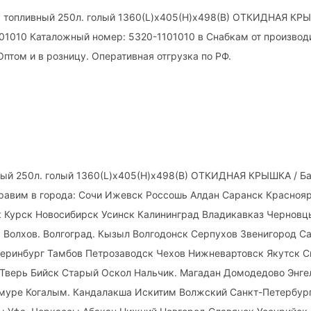
 топливный 250л. голый 1360(L)х405(H)х498(B) ОТКИДНАЯ КРЫ
01010 Каталожный номер: 5320-1101010 в Снабкам от производи
Оптом и в розницу. Оперативная отгрузка по РФ.
ный 250л. голый 1360(L)х405(H)х498(B) ОТКИДНАЯ КРЫШКА / Ба
правим в города: Сочи Ижевск Россошь Алдан Саранск Красноя
к Курск Новосибирск Усинск Калининград Владикавказ Черновц
 Волхов. Волгоград. Кызыл Волгодонск Серпухов Звенигород С
теринбург Тамбов Петрозаводск Чехов Нижневартовск Якутск 
 Тверь Бийск Старый Оскол Нальчик. Магадан Домодедово Энг
муре Когалым. Кандалакша Искитим Волжский Санкт-Петербур