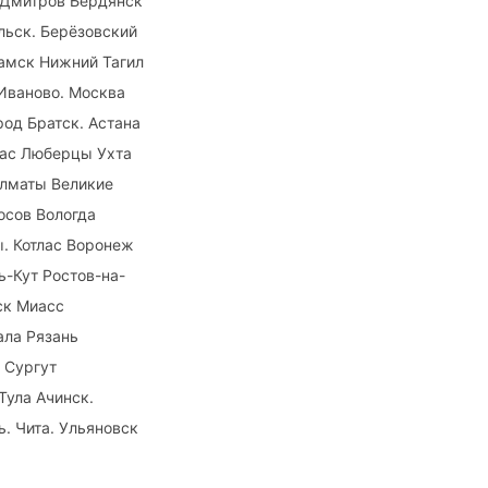
 Дмитров Бердянск
льск. Берёзовский
амск Нижний Тагил
Иваново. Москва
од Братск. Астана
пас Люберцы Ухта
Алматы Великие
осов Вологда
. Котлас Воронеж
-Кут Ростов-на-
ск Миасс
ла Рязань
 Сургут
Тула Ачинск.
. Чита. Ульяновск