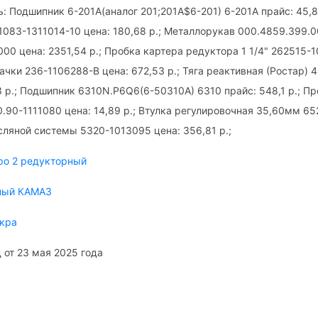
: Подшипник 6-201А(аналог 201;201А$6-201) 6-201А прайс: 45,8
083-1311014-10 цена: 180,68 р.; Металлорукав 000.4859.399.
00 цена: 2351,54 р.; Пробка картера редуктора 1 1/4" 262515-10
ачки 236-1106288-В цена: 672,53 р.; Тяга реактивная (Ростар)
3 р.; Подшипник 6310N.P6Q6(6-50310А) 6310 прайс: 548,1 р.; 
0.90-1111080 цена: 14,89 р.; Втулка регулировочная 35,60мм 6
асляной системы 5320-1013095 цена: 356,81 р.;
ро 2 редукторный
ный КАМАЗ
кра
 от 23 мая 2025 года