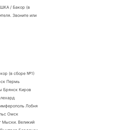
ШКА / Бакор (в
теля. Звоните или
кор (в сборе №1)
рск Пермь
ы Брянск Киров
алехард
Симферополь Лобня
ельс Омск
г Мыски. Великий