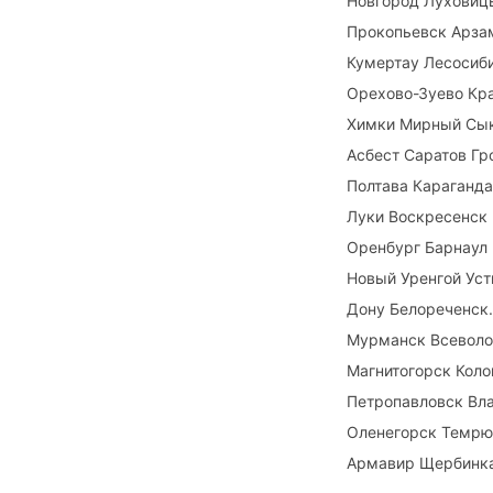
Новгород Луховиц
Прокопьевск Арза
Кумертау Лесосиб
Орехово-Зуево Кр
Химки Мирный Сык
Асбест Саратов Гр
Полтава Караганда
Луки Воскресенск
Оренбург Барнаул
Новый Уренгой Уст
Дону Белореченск
Мурманск Всеволо
Магнитогорск Кол
Петропавловск Вла
Оленегорск Темрюк
Армавир Щербинка 