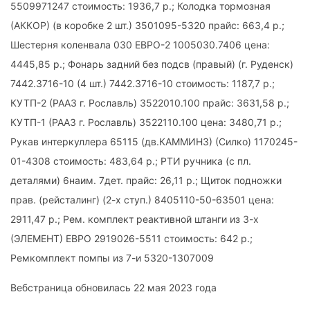
5509971247 стоимость: 1936,7 р.; Колодка тормозная
(АККОР) (в коробке 2 шт.) 3501095-5320 прайс: 663,4 р.;
Шестерня коленвала 030 ЕВРО-2 1005030.7406 цена:
4445,85 р.; Фонарь задний без подсв (правый) (г. Руденск)
7442.3716-10 (4 шт.) 7442.3716-10 стоимость: 1187,7 р.;
КУТП-2 (РААЗ г. Рославль) 3522010.100 прайс: 3631,58 р.;
КУТП-1 (РААЗ г. Рославль) 3522110.100 цена: 3480,71 р.;
Рукав интеркуллера 65115 (дв.КАММИНЗ) (Силко) 1170245-
01-4308 стоимость: 483,64 р.; РТИ ручника (с пл.
деталями) 6наим. 7дет. прайс: 26,11 р.; Щиток подножки
прав. (рейсталинг) (2-х ступ.) 8405110-50-63501 цена:
2911,47 р.; Рем. комплект реактивной штанги из 3-х
(ЭЛЕМЕНТ) ЕВРО 2919026-5511 стоимость: 642 р.;
Ремкомплект помпы из 7-и 5320-1307009
Вебстраница обновилась 22 мая 2023 года