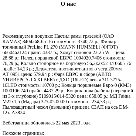
О нас
Рекомендуем к покупке: Настил рамы грязевой (ОАО
КАМАЗ) 8404268-65116 стоимость: 3740,72 р.; Фильтр
топливный PreLine PL 270 (MANN HUMMEL) (ФГОТ)
6660462124 прайс: 4387 р.; Хомут силовой 23-25 W 1 цена:
28,68 р.; Палец поршневой ЕВРО 1004020.7406 стоимость:
76,29 р.; Кольцо стопорное на бортовую 56,2х2х52 1/10605-76
прайс: 14,23 р.; Держатель противооткатного устр.200мм
АТ-0951 цена: 579,94 р.; Фара ЕВРО в сборе (АВТО-
УНИВЕРСАЛ XXI ВЕК) с ДХО (16LED) левая 311.3775-
16LED стоимость: 10700 р.; Кольца поршневые Евро-0 (КМЗ)
1000106.740 прайс: 4437,29 р.; Коврик пола (кабина) передний
из 3-х (глубокие) 5109015/014-5320 цена: 658,05 р.; МД Гайка
М22х1,5 (Мадара) 325-05.00.00 стоимость: 234,33 р.;
Пылезащитный чехол (пыльник) прицепа СЗАП на ось DM-
12т. А3824
Вебстраница обновилась 22 мая 2023 года
Похожие страницы: