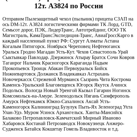
12т. А3824 по России
Отправим Пылезащитный чехол (пыльник) прицепа СЗАП на
ось DM-12т. А3824 логистическими фирмами ТК Лорд, GTD,
Семьсот дорог, ПЭК, ЛидерТранс, Автотрейдинг, ООО ТК
Магистраль, КамаТрансЭкспедиция-Транс, АвиаГроссКарго в
каждый населенный пункт РФ: Сургут Алматы Астана
Когалым Пятигорск. Ноябрьск Череповец Нефтеюганск
Уральск Гродно Магадан Усть-Кут. Чехов Севастополь Урай
Сыктывкар Павлодар. Дзержинск Атырау Братск Сочи Ковров
Таганрог Нальчик Красногорск Караганда Надым
Прокопьевск Троицк Абакан Первоуральск Бийск
Нижневартовск Должанск Владикавказ Астрахань
Новочеркасск Стрежевой Мурманск Сызрань Чита Кострома
Каменск-Уральский Благовещенск Югорск Якутск Ачинск
Подольск. Вологда Новый Уренгой Кызыл Гагарин Ногинск
Комсомольск-на-Амуре. Зеленодольск Нягань Симферополь
Амурск Нефтекамск Южно-Сахалинск Аксай Усть-
Каменогорск Калининград Бузулук Пыть-Ях Зеленоград Ухта
Улан-Удэ. Муром Усинск Архангельск. Ханты-Мансийск
Балаково Петропавловск-Камчатский Мирный Иваново
Хабаровск Костанай Петрозаводск Новокузнецк Анжеро-
Судженск Батайск Кокшетау Гомель Владивосток и т.д.